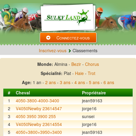
Connectez-vous
Inscrivez-vous
Classements
Monde:
Almina -
Bezir
-
Chorus
Spécialité:
Plat -
Haie
-
Trot
Age:
1 an -
2 ans
-
3 ans
-
4 ans
-
5 ans
-
6 ans
#
Cheval
Propriétaire
1
4050-3800-4000-3400
jean59163
2
V4050Newby 23614547
jorge16
3
4050 3950 3900 255
sunsei
4
V4050Newby 23614554
jorge16
5
4050+3800+3950+3400
jean59163