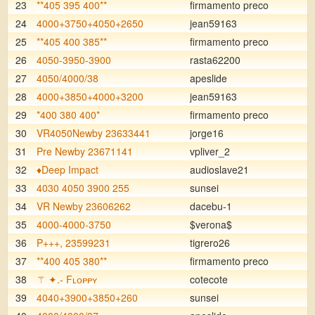
23
**405 395 400**
firmamento preco
24
4000+3750+4050+2650
jean59163
25
**405 400 385**
firmamento preco
26
4050-3950-3900
rasta62200
27
4050/4000/38
apeslide
28
4000+3850+4000+3200
jean59163
29
*400 380 400*
firmamento preco
30
VR4050Newby 23633441
jorge16
31
Pre Newby 23671141
vpliver_2
32
♦️Deep Impact
audioslave21
33
4030 4050 3900 255
sunsei
34
VR Newby 23606262
dacebu-1
35
4000-4000-3750
$verona$
36
P+++, 23599231
tigrero26
37
**400 405 380**
firmamento preco
38
⚚ ✦.- Fʟᴏᴘᴘʏ
cotecote
39
4040+3900+3850+260
sunsei