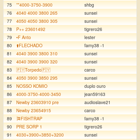
75
**4000-3750-3900
shbg
76
4040 4000 3800 265
sunsei
77
4050 4050 3800 305
sunsei
78
P++ 23601492
tigrero26
79
•F Anto
lester
80
⬆️FLECHADO
famy38 -1
81
4040 3900 3800 310
sunsei
82
4040 3900 3900 320
sunsei
83
🇵🇾Torpedo🇵🇾
carco
84
4050 3900 3850 295
sunsei
85
NOSSO KOMIO
duplo ouro
86
4000-3750-4000-3450
jean59163
87
Newby 23603910 pre
audioslave21
88
Newby 23654915
carco
89
🎏FISHTRAP
famy38 -1
90
PRE SORP 1
tigrero26
91
4030+3900+3850+3200
sunsei