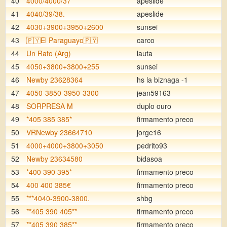
40
4000/4000/37
apeslide
41
4040/39/38.
apeslide
42
4030+3900+3950+2600
sunsei
43
🇵🇾El Paraguayo🇵🇾
carco
44
Un Rato (Arg)
lauta
45
4050+3800+3800+255
sunsei
46
Newby 23628364
hs la biznaga -1
47
4050-3850-3950-3300
jean59163
48
SORPRESA M
duplo ouro
49
*405 385 385*
firmamento preco
50
VRNewby 23664710
jorge16
51
4000+4000+3800+3050
pedrito93
52
Newby 23634580
bidasoa
53
*400 390 395*
firmamento preco
54
400 400 385€
firmamento preco
55
***4040-3900-3800.
shbg
56
**405 390 405**
firmamento preco
57
**405 390 385**
firmamento preco