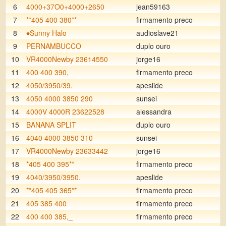
6
4000+37O0+4000+2650
jean59163
7
**405 400 380**
firmamento preco
8
♦️Sunny Halo
audioslave21
9
PERNAMBUCCO
duplo ouro
10
VR4000Newby 23614550
jorge16
11
400 400 390,
firmamento preco
12
4050/3950/39.
apeslide
13
4050 4000 3850 290
sunsei
14
4000V 4000R 23622528
alessandra
15
BANANA SPLIT
duplo ouro
16
4040 4000 3850 310
sunsei
17
VR4000Newby 23633442
jorge16
18
*405 400 395**
firmamento preco
19
4040/3950/3950.
apeslide
20
**405 405 365**
firmamento preco
21
405 385 400
firmamento preco
22
400 400 385,_
firmamento preco