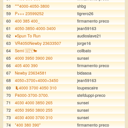
58
***4000-4050-3800
shbg
59
P+++ 23599252
tigrero26
60
400 385 400_
firmamento preco
61
4050-3850-4000-3400
jean59163
62
♦️Spun To Run
audioslave21
63
VR4050Newby 23633507
jorge16
64
Semi 🇺🇾🐎
collbato
65
4000 3950 3900 260
sunsei
66
405 400 390
firmamento preco
67
Newby 23634581
bidasoa
68
4050+3700+4000+3450
jean59163
69
🦎4000 3700 4050 310
loupescaire
70
P4000-3700-3700.
stefduppi-preco
71
4030 4000 3850 265
sunsei
72
4050 3950 3800 255
sunsei
73
4030 4000 3700 310
sunsei
74
*400 380 390*
firmamento preco