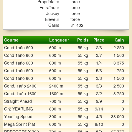
Propriétaire :
force
Entraîneur :
force
Jockey :
force
Eleveur :
force
Gains :
81 402
Course
Longueur
Poids
Place
Gain
Cond 1año 600
600 m
55 kg
2/6
2 250
Cond 1año 600
600 m
55 kg
3/7
1 500
Cond 1año 600
600 m
55 kg
1/4
3 375
Cond 1año 600
600 m
55 kg
5/6
750
Cond 1año 600
600 m
55 kg
3/3
1 500
Cond. 1año 2400
2400 m
55 kg
3/3
2 500
Cond. 1año 1600
1600 m
55 kg
2/2
3 750
Straight Ahead
700 m
55 kg
9/9
0
Gr2 YEARLING
800 m
55 kg
9/14
0
Yearling Speed
800 m
55 kg
4/5
38 000
Mega Sprint Plat
600 m
55 kg
8/10
0
PRECOCES X 700
700 m
55 kg
5/9
27 777