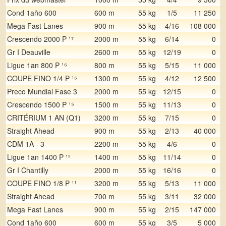
Cond 1año 600
600 m
55 kg
1/5
11 250
Mega Fast Lanes
900 m
55 kg
4/16
108 000
Crescendo 2000 P ¹⁷
2000 m
55 kg
6/14
0
Gr I Deauville
2600 m
55 kg
12/19
0
Ligue 1an 800 P ¹⁶
800 m
55 kg
5/15
11 000
COUPE FINO 1/4 P ¹⁶
1300 m
55 kg
4/12
12 500
Preco Mundial Fase 3
2000 m
55 kg
12/15
0
Crescendo 1500 P ¹⁵
1500 m
55 kg
11/13
0
CRITÉRIUM 1 AN (Q1)
3200 m
55 kg
7/15
0
Straight Ahead
900 m
55 kg
2/13
40 000
CDM 1A - 3
2200 m
55 kg
4/6
0
Ligue 1an 1400 P ¹²
1400 m
55 kg
11/14
0
Gr I Chantilly
2000 m
55 kg
16/16
0
COUPE FINO 1/8 P ¹¹
3200 m
55 kg
5/13
11 000
Straight Ahead
700 m
55 kg
3/11
32 000
Mega Fast Lanes
900 m
55 kg
2/15
147 000
Cond 1año 600
600 m
55 kg
3/5
5 000