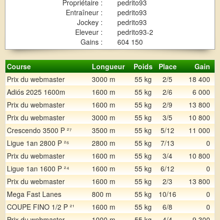
Propriétaire :
pedrito93
Entraîneur :
pedrito93
Jockey :
pedrito93
Eleveur :
pedrito93-2
Gains :
604 150
Course
Longueur
Poids
Place
Gain
Prix du webmaster
3000 m
55 kg
2/5
18 400
Adiós 2025 1600m
1600 m
55 kg
2/6
6 000
Prix du webmaster
1600 m
55 kg
2/9
13 800
Prix du webmaster
3000 m
55 kg
3/5
10 800
Crescendo 3500 P ²⁷
3500 m
55 kg
5/12
11 000
Ligue 1an 2800 P ²⁶
2800 m
55 kg
7/13
0
Prix du webmaster
1600 m
55 kg
3/4
10 800
Ligue 1an 1600 P ²⁴
1600 m
55 kg
6/12
0
Prix du webmaster
1600 m
55 kg
2/3
13 800
Mega Fast Lanes
800 m
55 kg
10/16
0
COUPE FINO 1/2 P ²¹
1600 m
55 kg
6/8
0
Prix du webmaster
1000 m
55 kg
4/4
9 300