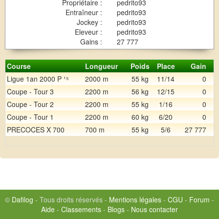
Propriétaire :
pedrito93
Entraîneur :
pedrito93
Jockey :
pedrito93
Eleveur :
pedrito93
Gains :
27 777
Course
Longueur
Poids
Place
Gain
Ligue 1an 2000 P ¹⁵
2000 m
55 kg
11/14
0
Coupe - Tour 3
2200 m
56 kg
12/15
0
Coupe - Tour 2
2200 m
55 kg
1/16
0
Coupe - Tour 1
2200 m
60 kg
6/20
0
PRECOCES X 700
700 m
55 kg
5/6
27 777
©
Dafilog
- Tous droits réservés -
Mentions légales
-
CGU
-
Forum
-
Aide
-
Classements
-
Blogs
-
Nous contacter