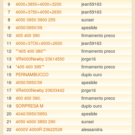
6
4000+3850+4000+3200
jean59163
7
4000+3750+4050+2650
jean59163
8
4050 3950 3900 255
sunsei
9
4050/3950/39.
apeslide
10
405 400 390
firmamento preco
11
4000+37O0+4000+2650
jean59163
12
**405 400 380**
firmamento preco
13
VR4000Newby 23614550
jorge16
14
*405 400 395**
firmamento preco
15
PERNAMBUCCO
duplo ouro
16
4050/3950/39
apeslide
17
VR4000Newby 23633442
jorge16
18
400 400 390,
firmamento preco
19
SORPRESA M
duplo ouro
20
4040/3950/3950.
apeslide
21
4050 4000 3850 290
sunsei
22
4000V 4000R 23622528
alessandra