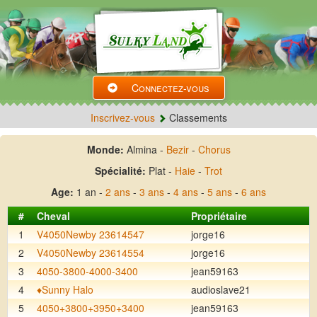
Connectez-vous
Inscrivez-vous
Classements
Monde:
Almina -
Bezir
-
Chorus
Spécialité:
Plat -
Haie
-
Trot
Age:
1 an -
2 ans
-
3 ans
-
4 ans
-
5 ans
-
6 ans
#
Cheval
Propriétaire
1
V4050Newby 23614547
jorge16
2
V4050Newby 23614554
jorge16
3
4050-3800-4000-3400
jean59163
4
♦️Sunny Halo
audioslave21
5
4050+3800+3950+3400
jean59163