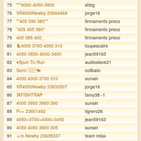
75
***4000-4050-3800
shbg
76
VR4000Newby 23664468
jorge16
77
**405 390 385**
firmamento preco
78
*405 405 380*
firmamento preco
79
400 385 400_
firmamento preco
80
🦎4000 3700 4050 310
loupescaire
81
4050-3850-4000-3400
jean59163
82
♦️Spun To Run
audioslave21
83
Semi 🇺🇾🐎
collbato
84
4030 4000 3700 310
sunsei
85
VR4050Newby 23633507
jorge16
86
🎏FISHTRAP
famy38 -1
87
4000 3950 3900 260
sunsei
88
P++ 23601492
tigrero26
89
4050+3700+4000+3450
jean59163
90
4050 4050 3800 305
sunsei
91
☼m.Newby 23638337
team relax