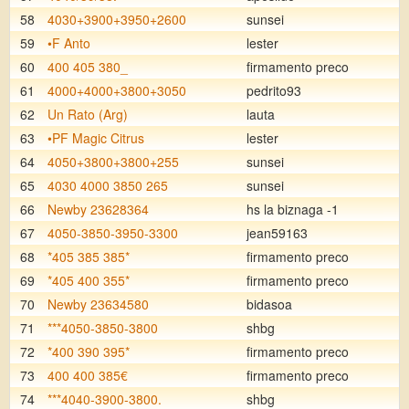
58
4030+3900+3950+2600
sunsei
59
•F Anto
lester
60
400 405 380_
firmamento preco
61
4000+4000+3800+3050
pedrito93
62
Un Rato (Arg)
lauta
63
•PF Magic Citrus
lester
64
4050+3800+3800+255
sunsei
65
4030 4000 3850 265
sunsei
66
Newby 23628364
hs la biznaga -1
67
4050-3850-3950-3300
jean59163
68
*405 385 385*
firmamento preco
69
*405 400 355*
firmamento preco
70
Newby 23634580
bidasoa
71
***4050-3850-3800
shbg
72
*400 390 395*
firmamento preco
73
400 400 385€
firmamento preco
74
***4040-3900-3800.
shbg