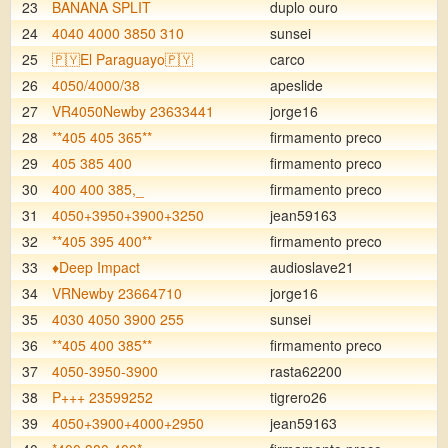
23
BANANA SPLIT
duplo ouro
24
4040 4000 3850 310
sunsei
25
🇵🇾El Paraguayo🇵🇾
carco
26
4050/4000/38
apeslide
27
VR4050Newby 23633441
jorge16
28
**405 405 365**
firmamento preco
29
405 385 400
firmamento preco
30
400 400 385,_
firmamento preco
31
4050+3950+3900+3250
jean59163
32
**405 395 400**
firmamento preco
33
♦️Deep Impact
audioslave21
34
VRNewby 23664710
jorge16
35
4030 4050 3900 255
sunsei
36
**405 400 385**
firmamento preco
37
4050-3950-3900
rasta62200
38
P+++ 23599252
tigrero26
39
4050+3900+4000+2950
jean59163