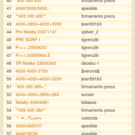
40
*400 380 400*
firmamento preco
41
4040/3950/3950.,
apeslide
42
**405 390 405**
firmamento preco
43
4000+3850+4000+3050
jean59163
44
Pre Newby 23671141
vpliver_2
45
PRE SORP 1
tigrero26
46
P+++, 23599231
tigrero26
47
P+++ 23595964.S
tigrero26
48
VR Newby 23606262
dacebu-1
49
4000-4000-3750
$verona$
50
4000+4000+4000+3200
jean59163
51
*400 395 385+,*
firmamento preco
52
4040+3900+3850+260
sunsei
53
Newby 23634581
bidasoa
54
**400 405 380**
firmamento preco
55
⚚ ✦.- Fʟᴏᴘᴘʏ
cotecote
56
4000/4000/37
apeslide
57
4040/39/38.
apeslide