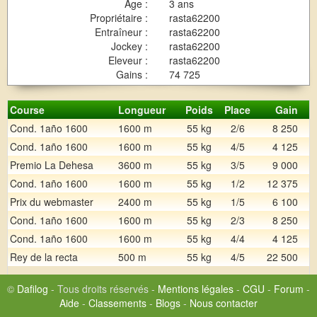
Age :
3 ans
Propriétaire :
rasta62200
Entraîneur :
rasta62200
Jockey :
rasta62200
Eleveur :
rasta62200
Gains :
74 725
Course
Longueur
Poids
Place
Gain
Cond. 1año 1600
1600 m
55 kg
2/6
8 250
Cond. 1año 1600
1600 m
55 kg
4/5
4 125
Premio La Dehesa
3600 m
55 kg
3/5
9 000
Cond. 1año 1600
1600 m
55 kg
1/2
12 375
Prix du webmaster
2400 m
55 kg
1/5
6 100
Cond. 1año 1600
1600 m
55 kg
2/3
8 250
Cond. 1año 1600
1600 m
55 kg
4/4
4 125
Rey de la recta
500 m
55 kg
4/5
22 500
©
Dafilog
- Tous droits réservés -
Mentions légales
-
CGU
-
Forum
-
Aide
-
Classements
-
Blogs
-
Nous contacter