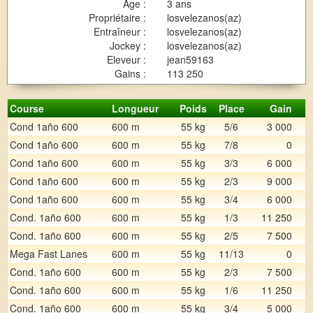
Age :
3 ans
Propriétaire :
losvelezanos(az)
Entraîneur :
losvelezanos(az)
Jockey :
losvelezanos(az)
Eleveur :
jean59163
Gains :
113 250
Course
Longueur
Poids
Place
Gain
Cond 1año 600
600 m
55 kg
5/6
3 000
Cond 1año 600
600 m
55 kg
7/8
0
Cond 1año 600
600 m
55 kg
3/3
6 000
Cond 1año 600
600 m
55 kg
2/3
9 000
Cond 1año 600
600 m
55 kg
3/4
6 000
Cond. 1año 600
600 m
55 kg
1/3
11 250
Cond. 1año 600
600 m
55 kg
2/5
7 500
Mega Fast Lanes
600 m
55 kg
11/13
0
Cond. 1año 600
600 m
55 kg
2/3
7 500
Cond. 1año 600
600 m
55 kg
1/6
11 250
Cond. 1año 600
600 m
55 kg
3/4
5 000