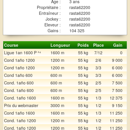
Age :
3 ans
Propriétaire :
rasta62200
Entraîneur :
rasta62200
Jockey :
rasta62200
Eleveur :
rasta62200
Gains :
104 325
Course
Longueur
Poids
Place
Gain
Ligue 1an 1600 P ²⁴
1600 m
55 kg
7/12
0
Cond 1año 1200
1200 m
55 kg
2/6
9 000
Cond 1año 1200
1200 m
55 kg
3/3
6 000
Cond 1año 600
600 m
55 kg
3/3
6 000
Cond. 1año 600
600 m
55 kg
2/5
7 500
Cond. 1año 600
600 m
55 kg
2/5
7 500
Cond. 1año 1600
1600 m
55 kg
1/3
12 375
Prix du webmaster
3000 m
55 kg
1/2
9 150
Cond 1año 1600
1600 m
55 kg
1/3
11 250
Cond. 1año 1200
1200 m
55 kg
1/2
11 250
Cond. 1año 1200
1200 m
55 kg
1/2
11 250