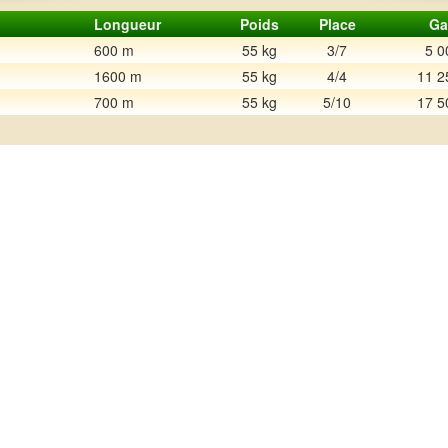
Longueur
Poids
Place
Ga
600 m
55 kg
3/7
5 0
1600 m
55 kg
4/4
11 2
700 m
55 kg
5/10
17 5