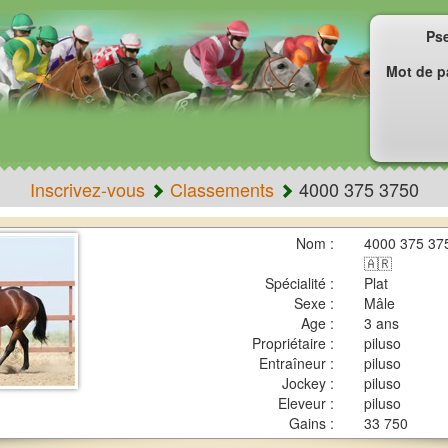
Ps
Mot de p
Inscrivez-vous
Classements
4000 375 3750
Nom :
4000 375 375
🇦🇷
Spécialité :
Plat
Sexe :
Mâle
Age :
3 ans
Propriétaire :
piluso
Entraîneur :
piluso
Jockey :
piluso
Eleveur :
piluso
Gains :
33 750