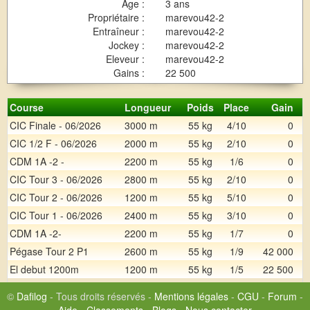
Age :
3 ans
Propriétaire :
marevou42-2
Entraîneur :
marevou42-2
Jockey :
marevou42-2
Eleveur :
marevou42-2
Gains :
22 500
Course
Longueur
Poids
Place
Gain
CIC Finale - 06/2026
3000 m
55 kg
4/10
0
CIC 1/2 F - 06/2026
2000 m
55 kg
2/10
0
CDM 1A -2 -
2200 m
55 kg
1/6
0
CIC Tour 3 - 06/2026
2800 m
55 kg
2/10
0
CIC Tour 2 - 06/2026
1200 m
55 kg
5/10
0
CIC Tour 1 - 06/2026
2400 m
55 kg
3/10
0
CDM 1A -2-
2200 m
55 kg
1/7
0
Pégase Tour 2 P1
2600 m
55 kg
1/9
42 000
El debut 1200m
1200 m
55 kg
1/5
22 500
©
Dafilog
- Tous droits réservés -
Mentions légales
-
CGU
-
Forum
-