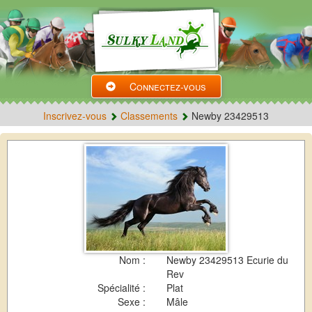
Connectez-vous
Inscrivez-vous
Classements
Newby 23429513
Nom :
Newby 23429513 Ecurie du
Rev
Spécialité :
Plat
Sexe :
Mâle