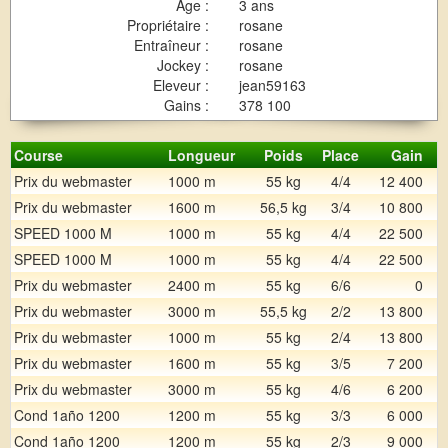
Age :
3 ans
Propriétaire :
rosane
Entraîneur :
rosane
Jockey :
rosane
Eleveur :
jean59163
Gains :
378 100
Course
Longueur
Poids
Place
Gain
Prix du webmaster
1000 m
55 kg
4/4
12 400
Prix du webmaster
1600 m
56,5 kg
3/4
10 800
SPEED 1000 M
1000 m
55 kg
4/4
22 500
SPEED 1000 M
1000 m
55 kg
4/4
22 500
Prix du webmaster
2400 m
55 kg
6/6
0
Prix du webmaster
3000 m
55,5 kg
2/2
13 800
Prix du webmaster
1000 m
55 kg
2/4
13 800
Prix du webmaster
1600 m
55 kg
3/5
7 200
Prix du webmaster
3000 m
55 kg
4/6
6 200
Cond 1año 1200
1200 m
55 kg
3/3
6 000
Cond 1año 1200
1200 m
55 kg
2/3
9 000