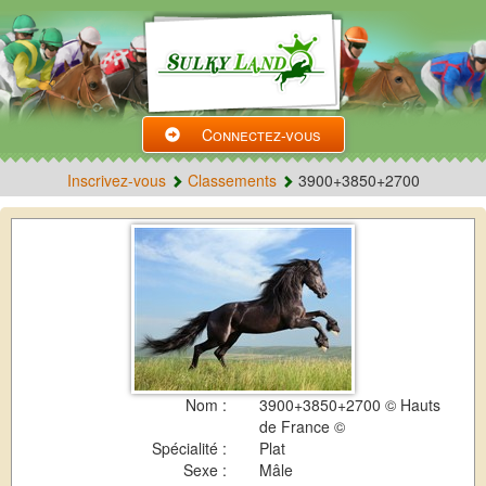
Connectez-vous
Inscrivez-vous
Classements
3900+3850+2700
Nom :
3900+3850+2700 © Hauts
de France ©
Spécialité :
Plat
Sexe :
Mâle