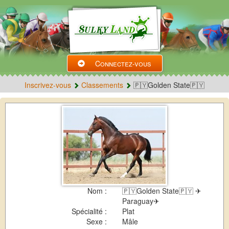
Connectez-vous
Inscrivez-vous
Classements
🇵🇾Golden State🇵🇾
Nom :
🇵🇾Golden State🇵🇾 ✈
Paraguay✈
Spécialité :
Plat
Sexe :
Mâle