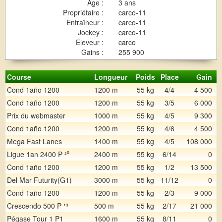
Age :
3 ans
Propriétaire :
carco-11
Entraîneur :
carco-11
Jockey :
carco-11
Eleveur :
carco
Gains :
255 900
Course
Longueur
Poids
Place
Gain
Cond 1año 1200
1200 m
55 kg
4/4
4 500
Cond 1año 1200
1200 m
55 kg
3/5
6 000
Prix du webmaster
1000 m
55 kg
4/5
9 300
Cond 1año 1200
1200 m
55 kg
4/6
4 500
Mega Fast Lanes
1400 m
55 kg
4/5
108 000
Ligue 1an 2400 P ²⁰
2400 m
55 kg
6/14
0
Cond 1año 1200
1200 m
55 kg
1/2
13 500
Del Mar Futurity(G1)
3000 m
55 kg
11/12
0
Cond 1año 1200
1200 m
55 kg
2/3
9 000
Crescendo 500 P ¹³
500 m
55 kg
2/17
21 000
Pégase Tour 1 P1
1600 m
55 kg
8/11
0