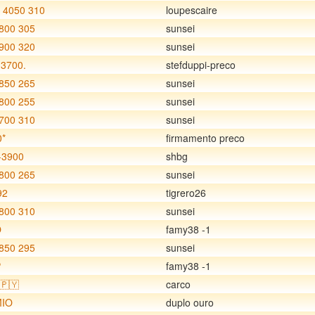
 4050 310
loupescaire
800 305
sunsei
900 320
sunsei
3700.
stefduppi-preco
850 265
sunsei
800 255
sunsei
700 310
sunsei
0*
firmamento preco
-3900
shbg
800 265
sunsei
92
tigrero26
800 310
sunsei
O
famy38 -1
850 295
sunsei
P
famy38 -1
🇵🇾
carco
IO
duplo ouro