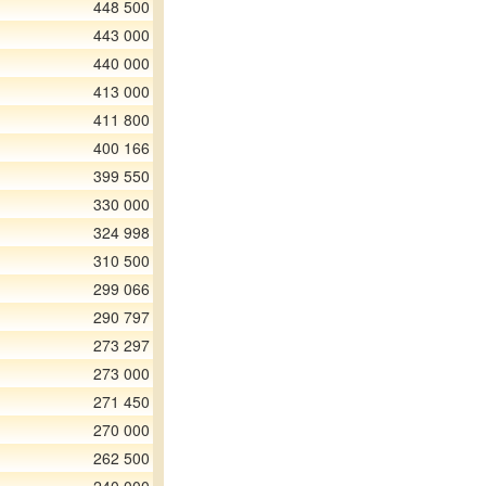
448 500
443 000
440 000
413 000
411 800
400 166
399 550
330 000
324 998
310 500
299 066
290 797
273 297
273 000
271 450
270 000
262 500