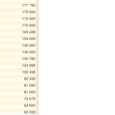
177 750
175 500
172 000
170 000
165 498
153 000
140 000
136 000
130 782
124 998
102 498
83 332
81 050
81 000
74 675
64 500
62 332