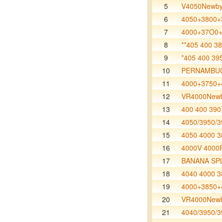
5
V4050Newby
6
4050+3800+
7
4000+37O0+
8
**405 400 38
9
*405 400 395
10
PERNAMBU
11
4000+3750+
12
VR4000Newb
13
400 400 390
14
4050/3950/3
15
4050 4000 3
16
4000V 4000
17
BANANA SP
18
4040 4000 3
19
4000+3850+
20
VR4000Newb
21
4040/3950/3