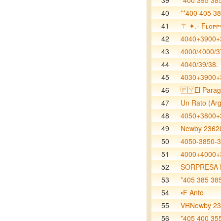
39
*400 395 385
40
**400 405 38
41
⚚ ✦.- Fʟᴏᴘᴘ
42
4040+3900+
43
4000/4000/3
44
4040/39/38.
45
4030+3900+
46
🇵🇾El Para
47
Un Rato (Arg
48
4050+3800+
49
Newby 2362
50
4050-3850-
51
4000+4000+
52
SORPRESA
53
*405 385 38
54
•F Anto
55
VRNewby 23
56
*405 400 35