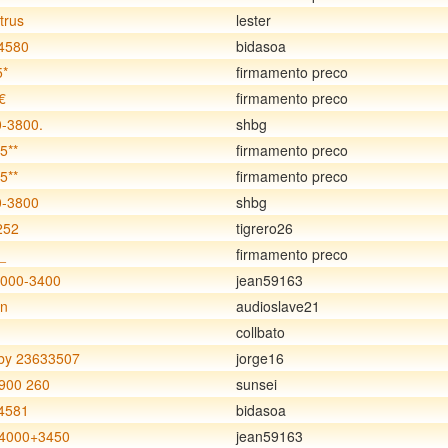
trus
lester
4580
bidasoa
5*
firmamento preco
€
firmamento preco
0-3800.
shbg
5**
firmamento preco
5**
firmamento preco
0-3800
shbg
252
tigrero26
_
firmamento preco
4000-3400
jean59163
un
audioslave21
collbato
y 23633507
jorge16
900 260
sunsei
4581
bidasoa
4000+3450
jean59163