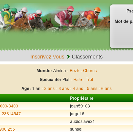
Ps
Mot de p
Inscrivez-vous
Classements
Monde:
Almina -
Bezir
-
Chorus
Spécialité:
Plat -
Haie
-
Trot
Age:
1 an -
2 ans
-
3 ans
-
4 ans
-
5 ans
-
6 ans
Propriétaire
4000-3400
jean59163
 23614547
jorge16
audioslave21
900 255
sunsei