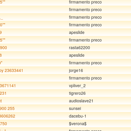
5**
firmamento preco
firmamento preco
,_
firmamento preco
0**
firmamento preco
9
apeslide
5**
firmamento preco
3900
rasta62200
8
apeslide
0*
firmamento preco
y 23633441
jorge16
firmamento preco
23671141
vpliver_2
9231
tigrero26
t
audioslave21
900 255
sunsei
3606262
dacebu-1
3750
$verona$