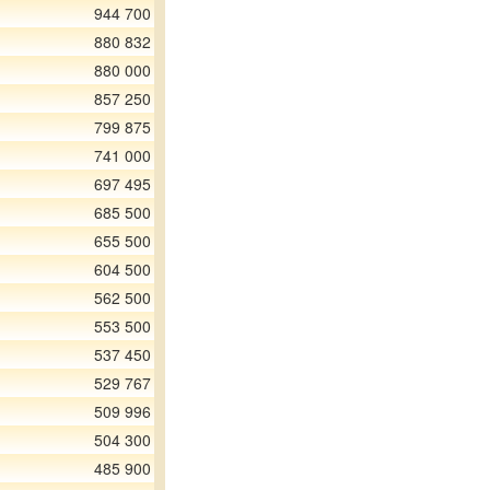
944 700
880 832
880 000
857 250
799 875
741 000
697 495
685 500
655 500
604 500
562 500
553 500
537 450
529 767
509 996
504 300
485 900