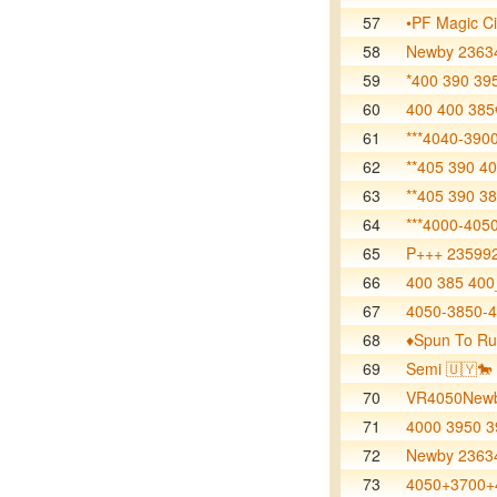
57
•PF Magic Ci
58
Newby 2363
59
*400 390 39
60
400 400 385
61
***4040-390
62
**405 390 40
63
**405 390 38
64
***4000-405
65
P+++ 23599
66
400 385 400
67
4050-3850-
68
♦️Spun To R
69
Semi 🇺🇾🐎
70
VR4050Newb
71
4000 3950 3
72
Newby 2363
73
4050+3700+