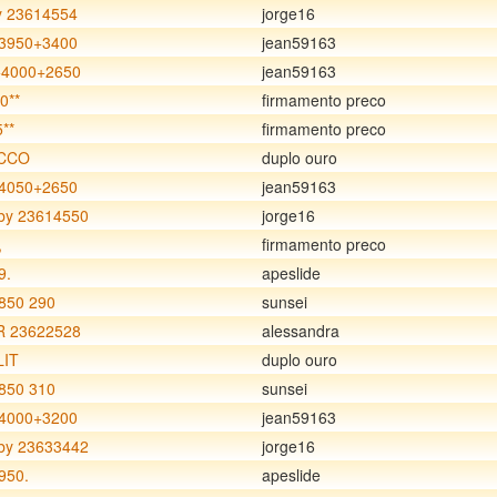
 23614554
jorge16
3950+3400
jean59163
4000+2650
jean59163
0**
firmamento preco
**
firmamento preco
CCO
duplo ouro
4050+2650
jean59163
y 23614550
jorge16
,
firmamento preco
9.
apeslide
850 290
sunsei
R 23622528
alessandra
LIT
duplo ouro
850 310
sunsei
4000+3200
jean59163
y 23633442
jorge16
950.
apeslide