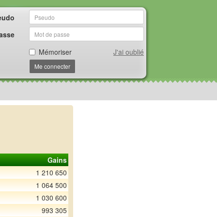
eudo
asse
Mémoriser
J'ai oublié
Me connecter
Gains
1 210 650
1 064 500
1 030 600
993 305