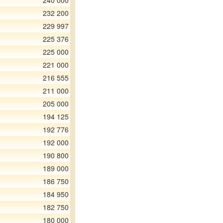
240 000
232 200
229 997
225 376
225 000
221 000
216 555
211 000
205 000
194 125
192 776
192 000
190 800
189 000
186 750
184 950
182 750
180 000