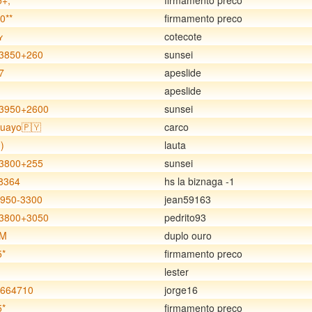
+,*
firmamento preco
0**
firmamento preco
ʏ
cotecote
3850+260
sunsei
7
apeslide
apeslide
3950+2600
sunsei
guayo🇵🇾
carco
)
lauta
3800+255
sunsei
8364
hs la biznaga -1
3950-3300
jean59163
3800+3050
pedrito93
 M
duplo ouro
5*
firmamento preco
lester
664710
jorge16
5*
firmamento preco