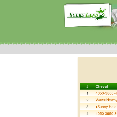
#
Cheval
1
4050-3800-
2
V4050Newby
3
♦️Sunny Halo
4
4050 3950 3