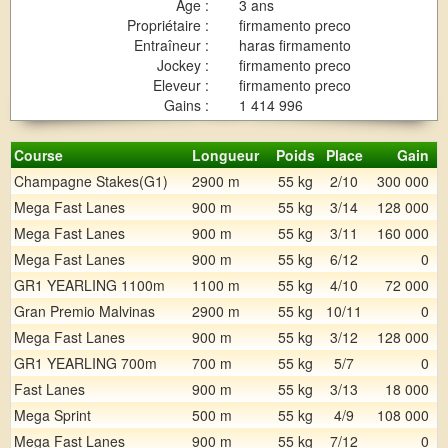
Age :
3 ans
Propriétaire :
firmamento preco
Entraîneur :
haras firmamento
Jockey :
firmamento preco
Eleveur :
firmamento preco
Gains :
1 414 996
Course
Longueur
Poids
Place
Gain
Champagne Stakes(G1)
2900 m
55 kg
2/10
300 000
Mega Fast Lanes
900 m
55 kg
3/14
128 000
Mega Fast Lanes
900 m
55 kg
3/11
160 000
Mega Fast Lanes
900 m
55 kg
6/12
0
GR1 YEARLING 1100m
1100 m
55 kg
4/10
72 000
Gran Premio Malvinas
2900 m
55 kg
10/11
0
Mega Fast Lanes
900 m
55 kg
3/12
128 000
GR1 YEARLING 700m
700 m
55 kg
5/7
0
Fast Lanes
900 m
55 kg
3/13
18 000
Mega Sprint
500 m
55 kg
4/9
108 000
Mega Fast Lanes
900 m
55 kg
7/12
0