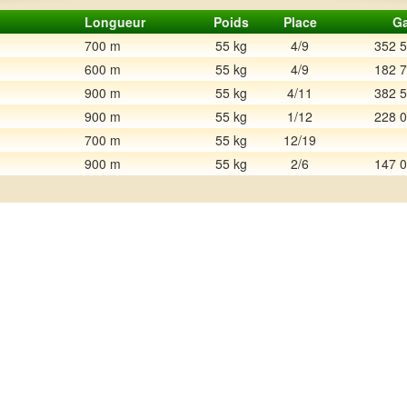
Longueur
Poids
Place
Ga
700 m
55 kg
4/9
352 
600 m
55 kg
4/9
182 
900 m
55 kg
4/11
382 
900 m
55 kg
1/12
228 
700 m
55 kg
12/19
900 m
55 kg
2/6
147 