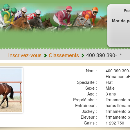
Ps
Mot de p
Inscrivez-vous
Classements
400 390 390-_*
Nom :
400 390 390-
FirmamentoP
Spécialité :
Plat
Sexe :
Mâle
Age :
3 ans
Propriétaire :
firmamento p
Entraîneur :
haras firmam
Jockey :
firmamento p
Eleveur :
firmamento p
Gains :
1 292 750