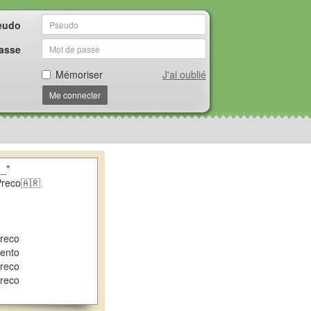
eudo
asse
Mémoriser
J'ai oublié
Me connecter
_*
reco🇦🇷
reco
ento
reco
reco