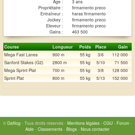
Age :
3 ans
Propriétaire :
firmamento preco
Entraîneur :
haras firmamento
Jockey :
firmamento preco
Eleveur :
firmamento preco
Gains :
463 500
Course
Longueur
Poids
Place
Gain
Mega Fast Lanes
900 m
55 kg
3/6
112 000
Sanford Stakes (G2)
2800 m
55 kg
5/10
71 500
Mega Sprint Plat
700 m
55 kg
3/8
128 000
Sprint Plat
800 m
55 kg
5/13
152 000
©
Dafilog
- Tous droits réservés -
Mentions légales
-
CGU
-
Forum
-
Aide
-
Classements
-
Blogs
-
Nous contacter