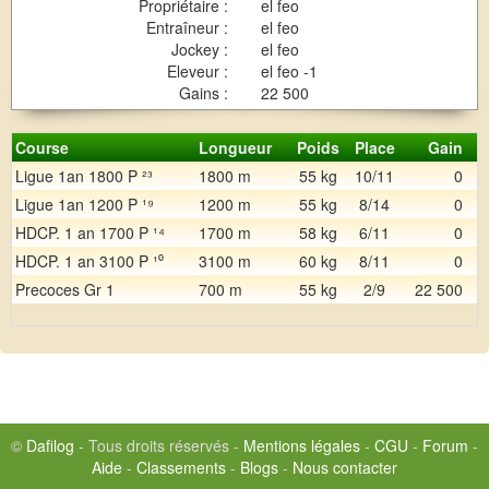
Propriétaire :
el feo
Entraîneur :
el feo
Jockey :
el feo
Eleveur :
el feo -1
Gains :
22 500
Course
Longueur
Poids
Place
Gain
Ligue 1an 1800 P ²³
1800 m
55 kg
10/11
0
Ligue 1an 1200 P ¹⁹
1200 m
55 kg
8/14
0
HDCP. 1 an 1700 P ¹⁴
1700 m
58 kg
6/11
0
HDCP. 1 an 3100 P ¹⁰
3100 m
60 kg
8/11
0
Precoces Gr 1
700 m
55 kg
2/9
22 500
©
Dafilog
- Tous droits réservés -
Mentions légales
-
CGU
-
Forum
-
Aide
-
Classements
-
Blogs
-
Nous contacter