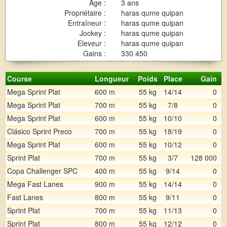
Age :
3 ans
Propriétaire :
haras qume quipan
Entraîneur :
haras qume quipan
Jockey :
haras qume quipan
Eleveur :
haras qume quipan
Gains :
330 450
Course
Longueur
Poids
Place
Gain
Mega Sprint Plat
600 m
55 kg
14/14
0
Mega Sprint Plat
700 m
55 kg
7/8
0
Mega Sprint Plat
600 m
55 kg
10/10
0
Clásico Sprint Preco
700 m
55 kg
18/19
0
Mega Sprint Plat
600 m
55 kg
10/12
0
Sprint Plat
700 m
55 kg
3/7
128 000
Copa Challenger SPC
400 m
55 kg
9/14
0
Mega Fast Lanes
900 m
55 kg
14/14
0
Fast Lanes
800 m
55 kg
9/11
0
Sprint Plat
700 m
55 kg
11/13
0
Sprint Plat
800 m
55 kg
12/12
0