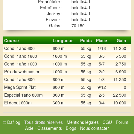
Propriétaire :
belette4-1
Entraîneur :
belette4-1
Jockey :
belette4-1
Eleveur :
belette4-1
Gains :
70 150
Course
Longueur
Poids
Place
Gain
Cond. 1año 600
600 m
55 kg
1/13
11 250
Cond. 1año 1600
1600 m
55 kg
3/5
5 500
Cond. 1año 1600
1600 m
55 kg
5/7
2 750
Prix du webmaster
1000 m
55 kg
2/2
6 900
Cond. 1año 600
600 m
55 kg
1/3
11 250
Mega Sprint Plat
600 m
55 kg
9/12
0
Especial 1año 800m
800 m
55 kg
2/5
22 500
El debut 600m
600 m
55 kg
3/4
10 000
©
Dafilog
- Tous droits réservés -
Mentions légales
-
CGU
-
Forum
-
Aide
-
Classements
-
Blogs
-
Nous contacter