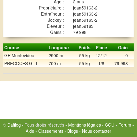
Age :
2 ans
Propriétaire :
jean59163-2
Entraîneur :
jean59163-2
Jockey :
jean59163-2
Eleveur :
jean59163
Gains :
79 998
Course
Longueur
Poids
Place
Gain
GP Montevideo
2900 m
55 kg
12/12
0
PRECOCES Gr 1
700 m
55 kg
1/8
79 998
©
Dafilog
- Tous droits réservés -
Mentions légales
-
CGU
-
Forum
-
Aide
-
Classements
-
Blogs
-
Nous contacter