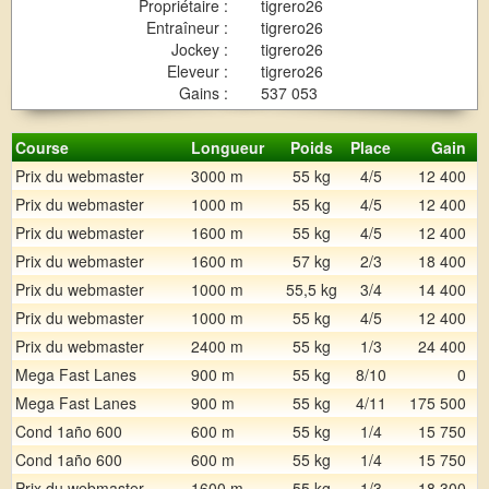
Propriétaire :
tigrero26
Entraîneur :
tigrero26
Jockey :
tigrero26
Eleveur :
tigrero26
Gains :
537 053
Course
Longueur
Poids
Place
Gain
Prix du webmaster
3000 m
55 kg
4/5
12 400
Prix du webmaster
1000 m
55 kg
4/5
12 400
Prix du webmaster
1600 m
55 kg
4/5
12 400
Prix du webmaster
1600 m
57 kg
2/3
18 400
Prix du webmaster
1000 m
55,5 kg
3/4
14 400
Prix du webmaster
1000 m
55 kg
4/5
12 400
Prix du webmaster
2400 m
55 kg
1/3
24 400
Mega Fast Lanes
900 m
55 kg
8/10
0
Mega Fast Lanes
900 m
55 kg
4/11
175 500
Cond 1año 600
600 m
55 kg
1/4
15 750
Cond 1año 600
600 m
55 kg
1/4
15 750
Prix du webmaster
1600 m
55 kg
1/3
18 300