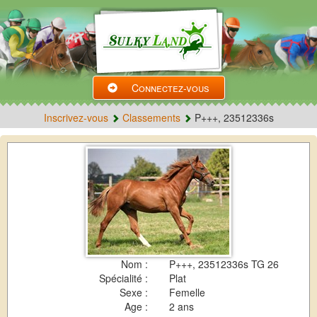
Connectez-vous
Inscrivez-vous
Classements
P+++, 23512336s
Nom :
P+++, 23512336s TG 26
Spécialité :
Plat
Sexe :
Femelle
Age :
2 ans