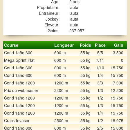
Age :
2 ans
Propriétaire :
lauta
Entraîneur :
lauta
Jockey :
lauta
Eleveur :
lauta
Gains :
237 957
Course
Longueur
Poids
Place
Gain
Cond 1año 600
600 m
55 kg
5/5
3 500
Mega Sprint Plat
600 m
55 kg
7/11
0
Cond 1año 600
600 m
55 kg
1/10
15 750
Cond 1año 600
600 m
55 kg
1/4
15 750
Cond 1año 1200
1200 m
55 kg
3/3
7 000
Prix du webmaster
2400 m
55 kg
1/3
12 200
Cond 1año 1200
1200 m
55 kg
1/2
15 750
Cond 1año 1200
1200 m
55 kg
1/3
15 750
Cond 1año 1200
1200 m
55 kg
1/4
15 750
Crack Invasor
2500 m
55 kg
1/2
18 975
Cond 1año 600
600 m
55 kg
2/5
15 000