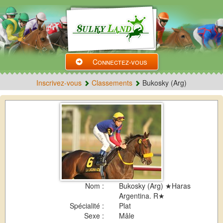
Connectez-vous
Inscrivez-vous
Classements
Bukosky (Arg)
Nom :
Bukosky (Arg) ★Haras
Argentina. R★
Spécialité :
Plat
Sexe :
Mâle