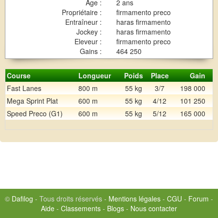
Age :
2 ans
Propriétaire :
firmamento preco
Entraîneur :
haras firmamento
Jockey :
haras firmamento
Eleveur :
firmamento preco
Gains :
464 250
Course
Longueur
Poids
Place
Gain
Fast Lanes
800 m
55 kg
3/7
198 000
Mega Sprint Plat
600 m
55 kg
4/12
101 250
Speed Preco (G1)
600 m
55 kg
5/12
165 000
©
Dafilog
- Tous droits réservés -
Mentions légales
-
CGU
-
Forum
-
Aide
-
Classements
-
Blogs
-
Nous contacter