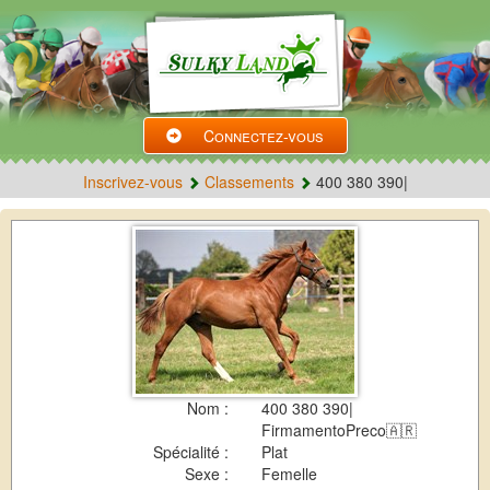
Connectez-vous
Inscrivez-vous
Classements
400 380 390|
Nom :
400 380 390|
FirmamentoPreco🇦🇷
Spécialité :
Plat
Sexe :
Femelle