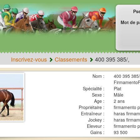
Ps
Mot de p
Inscrivez-vous
Classements
400 395 385/,
Nom :
400 395 385/
FirmamentoP
Spécialité :
Plat
Sexe :
Mâle
Age :
2 ans
Propriétaire :
firmamento p
Entraîneur :
haras firmam
Jockey :
haras firmam
Eleveur :
firmamento p
Gains :
93 500