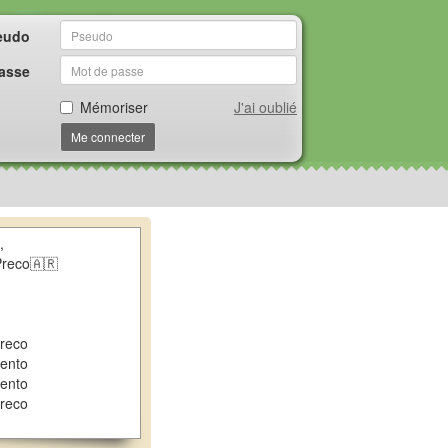
eudo
asse
Mémoriser
J'ai oublié
Me connecter
,
reco🇦🇷
reco
ento
ento
reco