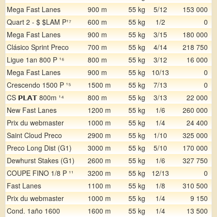
Mega Fast Lanes
900 m
55 kg
5/12
153 000
Quart 2 - $ $LAM P¹⁷
600 m
55 kg
1/2
0
Mega Fast Lanes
900 m
55 kg
3/15
180 000
Clásico Sprint Preco
700 m
55 kg
4/14
218 750
Ligue 1an 800 P ¹⁶
800 m
55 kg
3/12
16 000
Mega Fast Lanes
900 m
55 kg
10/13
0
Crescendo 1500 P ¹⁵
1500 m
55 kg
7/13
0
CS 𝗣𝗟𝗔𝗧 800m ¹⁴
800 m
55 kg
3/13
22 000
New Fast Lanes
1200 m
55 kg
1/6
260 000
Prix du webmaster
1000 m
55 kg
1/4
24 400
Saint Cloud Preco
2900 m
55 kg
1/10
325 000
Preco Long Dist (G1)
3000 m
55 kg
5/10
170 000
Dewhurst Stakes (G1)
2600 m
55 kg
1/6
327 750
COUPE FINO 1/8 P ¹¹
3200 m
55 kg
12/13
0
Fast Lanes
1100 m
55 kg
1/8
310 500
Prix du webmaster
1000 m
55 kg
1/4
9 150
Cond. 1año 1600
1600 m
55 kg
1/4
13 500