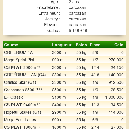
Age :
2 ans
Propriétaire :
barbazan
Entraîneur :
barbazan
Jockey :
barbazan
Eleveur :
barbazan
Gains :
5 148 616
Course
Longueur
Poids
Place
Gain
CRITERIUM 1A
3000 m
55 kg
8/9
0
Mega Sprint Plat
900 m
55 kg
1/7
276 000
CS 𝗣𝗟𝗔𝗧 3000m ²⁶
3000 m
55 kg
1/14
24 150
CRITÉRIUM 1 AN (Q4)
2800 m
55 kg
4/18
140 000
Clásico Skar (G1)
3300 m
55 kg
1/9
912 500
Crescendo 2500 P ²³
2500 m
55 kg
1/9
28 500
EP Classic
3100 m
55 kg
1/8
1 300 000
CS 𝗣𝗟𝗔𝗧 2400m ²²
2400 m
55 kg
1/13
34 500
Hopeful Stakes (G1)
2900 m
55 kg
1/9
414 000
Mega Fast Lanes
900 m
55 kg
6/9
0
CS 𝗣𝗟𝗔𝗧 1600m ¹⁸
1600 m
55 kg
2/14
27 000