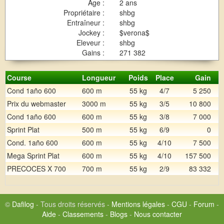
Age :
2 ans
Propriétaire :
shbg
Entraîneur :
shbg
Jockey :
$verona$
Eleveur :
shbg
Gains :
271 382
Course
Longueur
Poids
Place
Gain
Cond 1año 600
600 m
55 kg
4/7
5 250
Prix du webmaster
3000 m
55 kg
3/5
10 800
Cond 1año 600
600 m
55 kg
3/8
7 000
Sprint Plat
500 m
55 kg
6/9
0
Cond. 1año 600
600 m
55 kg
4/10
7 500
Mega Sprint Plat
600 m
55 kg
4/10
157 500
PRECOCES X 700
700 m
55 kg
2/9
83 332
©
Dafilog
- Tous droits réservés -
Mentions légales
-
CGU
-
Forum
-
Aide
-
Classements
-
Blogs
-
Nous contacter