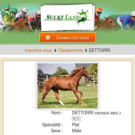
Connectez-vous
Inscrivez-vous
Classements
DETTORRI
Nom :
DETTORRI ᴄʀɪᴀɴᴢᴀ ᴍᴇx ᴊ
🇲🇽
Spécialité :
Plat
Sexe :
Mâle