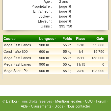
Age :
2 ans
Propriétaire :
jorge16
Entraîneur :
jorge16
Jockey :
jorge16
Eleveur :
jorge16
Gains :
395 750
Course
Longueur
Poids
Place
Gain
Mega Fast Lanes
900 m
55 kg
5/10
99 000
Cond 1año 600
600 m
55 kg
1/4
15 750
Mega Fast Lanes
900 m
55 kg
5/11
153 000
Mega Fast Lanes
900 m
55 kg
11/15
0
Mega Sprint Plat
900 m
55 kg
3/20
128 000
©
Dafilog
- Tous droits réservés -
Mentions légales
-
CGU
-
Forum
-
Aide
-
Classements
-
Blogs
-
Nous contacter