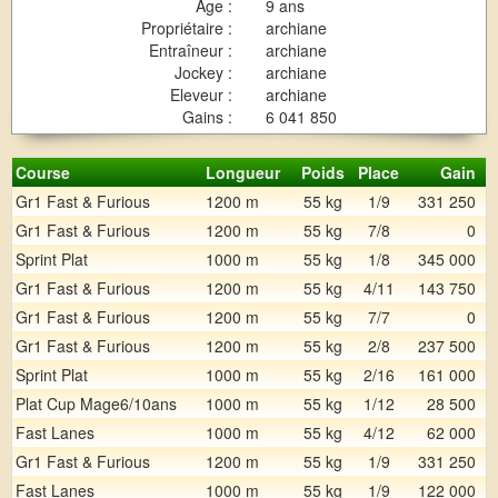
Age :
9 ans
Propriétaire :
archiane
Entraîneur :
archiane
Jockey :
archiane
Eleveur :
archiane
Gains :
6 041 850
Course
Longueur
Poids
Place
Gain
Gr1 Fast & Furious
1200 m
55 kg
1/9
331 250
Gr1 Fast & Furious
1200 m
55 kg
7/8
0
Sprint Plat
1000 m
55 kg
1/8
345 000
Gr1 Fast & Furious
1200 m
55 kg
4/11
143 750
Gr1 Fast & Furious
1200 m
55 kg
7/7
0
Gr1 Fast & Furious
1200 m
55 kg
2/8
237 500
Sprint Plat
1000 m
55 kg
2/16
161 000
Plat Cup Mage6/10ans
1000 m
55 kg
1/12
28 500
Fast Lanes
1000 m
55 kg
4/12
62 000
Gr1 Fast & Furious
1200 m
55 kg
1/9
331 250
Fast Lanes
1000 m
55 kg
1/9
122 000