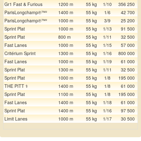
Gr1 Fast & Furious
1200 m
55 kg
1/10
356 250
ParisLongchamp℗™²
1400 m
55 kg
1/6
42 700
ParisLongchamp℗™²
1000 m
55 kg
3/9
25 200
Sprint Plat
1000 m
55 kg
1/13
91 500
Sprint Plat
800 m
55 kg
1/11
32 500
Fast Lanes
1000 m
55 kg
1/15
57 000
Critérium Sprint
1300 m
55 kg
1/16
800 000
Fast Lanes
1000 m
55 kg
1/19
61 000
Sprint Plat
1300 m
55 kg
1/11
32 500
Sprint Plat
1000 m
55 kg
1/8
195 000
THE PITT ⚕️
1400 m
55 kg
1/8
61 000
Sprint Plat
1100 m
55 kg
1/8
195 000
Fast Lanes
1400 m
55 kg
1/18
61 000
Sprint Plat
1400 m
55 kg
1/16
97 500
Limit Lanes
1000 m
55 kg
1/17
30 500