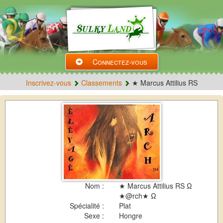
Connectez-vous
Inscrivez-vous
Classements
★ Marcus Attilius RS
Nom :
★ Marcus Attilius RS Ω
★@rch★ Ω
Spécialité :
Plat
Sexe :
Hongre