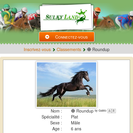
Connectez-vous
Inscrivez-vous
Classements
🧿 Roundup
Nom :
🧿 Roundup ᵇʸ ᴳᵃˡˡᶦᵗᵒ 🇦🇷
Spécialité :
Plat
Sexe :
Mâle
Age :
6 ans