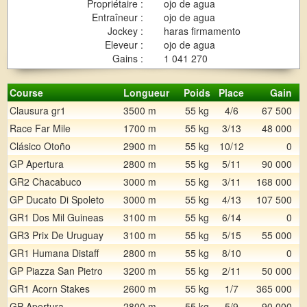
Propriétaire :
ojo de agua
Entraîneur :
ojo de agua
Jockey :
haras firmamento
Eleveur :
ojo de agua
Gains :
1 041 270
Course
Longueur
Poids
Place
Gain
Clausura gr1
3500 m
55 kg
4/6
67 500
Race Far Mile
1700 m
55 kg
3/13
48 000
Clásico Otoño
2900 m
55 kg
10/12
0
GP Apertura
2800 m
55 kg
5/11
90 000
GR2 Chacabuco
3000 m
55 kg
3/11
168 000
GP Ducato Di Spoleto
3000 m
55 kg
4/13
107 500
GR1 Dos Mil Guineas
3100 m
55 kg
6/14
0
GR3 Prix De Uruguay
3100 m
55 kg
5/15
55 000
GR1 Humana Distaff
2800 m
55 kg
8/10
0
GP Piazza San Pietro
3200 m
55 kg
2/11
50 000
GR1 Acorn Stakes
2600 m
55 kg
1/7
365 000
GP Apertura
2800 m
55 kg
5/9
90 000