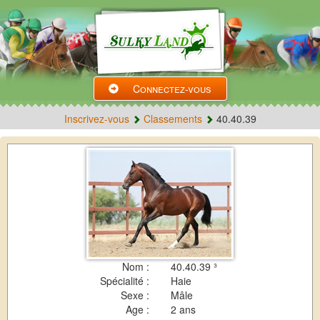
Connectez-vous
Inscrivez-vous
Classements
40.40.39
Nom :
40.40.39 ³
Spécialité :
Haie
Sexe :
Mâle
Age :
2 ans