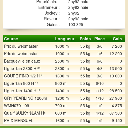
Propriétaire :
2ny92 haie
Entraîneur :
2ny92 haie
Jockey :
2ny92
Eleveur :
2ny92 haie
Gains :
103 325
Course
Longueur
Poids
Place
Gain
Prix du webmaster
1000 m
55 kg
3/6
7 200
Prix du webmaster
1000 m
55 kg
1/6
12 200
Bacqueville en caux
2500 m
55 kg
6/6
0
Ligue 1an 2800 H ²⁶
2800 m
55 kg
4/8
13 500
COUPE FINO 1/2 H ²¹
1600 m
55 kg
3/6
10 000
Ligue 1an 800 H ¹⁶
800 m
55 kg
6/10
0
Ligue 1an 1400 H ¹²
1400 m
55 kg
1/12
28 500
GR1 YEARLING 1200m
1200 m
55 kg
1/10
27 900
WMH0701-09
700 m
55 kg
1/9
4 875
Qualif $ULKY $LAM H⁵
600 m
55 kg
4/12
67 500
PRIX MENSUEL
1600 m
55 kg
1/5
9 150