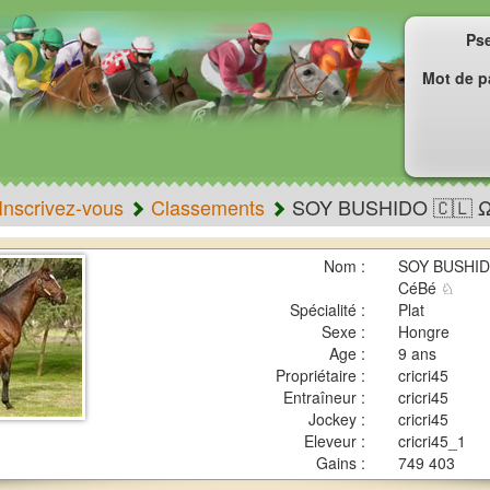
Ps
Mot de p
Inscrivez-vous
Classements
SOY BUSHIDO 🇨🇱 
Nom :
SOY BUSHIDO
CéBé ♘
Spécialité :
Plat
Sexe :
Hongre
Age :
9 ans
Propriétaire :
cricri45
Entraîneur :
cricri45
Jockey :
cricri45
Eleveur :
cricri45_1
Gains :
749 403