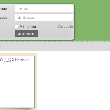
eudo
asse
Mémoriser
J'ai oublié
Me connecter
Ω
 🇨🇱 Ω Haras de