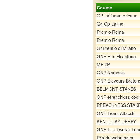
Course
GP Latinoamericano
Q4 Gp Latino
Premio Roma
Premio Roma
Gr.Premio di Milano
GNP Prix Elcantona
MF 7P
GNP Nemesis
GNP Éleveurs Breton
BELMONT STAKES
GNP efrenchkiss cool
PREACKNESS STAK
GNP Team Attacck
KENTUCKY DERBY
GNP The Twelve Te
Prix du webmaster