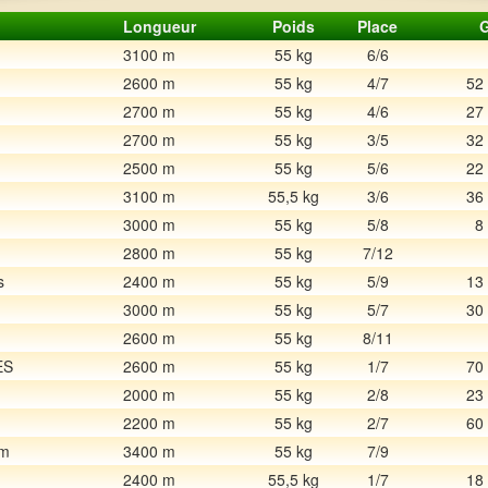
Longueur
Poids
Place
G
3100 m
55 kg
6/6
2600 m
55 kg
4/7
52
2700 m
55 kg
4/6
27
2700 m
55 kg
3/5
32
2500 m
55 kg
5/6
22
3100 m
55,5 kg
3/6
36
3000 m
55 kg
5/8
8
2800 m
55 kg
7/12
s
2400 m
55 kg
5/9
13
3000 m
55 kg
5/7
30
2600 m
55 kg
8/11
ES
2600 m
55 kg
1/7
70
2000 m
55 kg
2/8
23
2200 m
55 kg
2/7
60
am
3400 m
55 kg
7/9
2400 m
55,5 kg
1/7
18