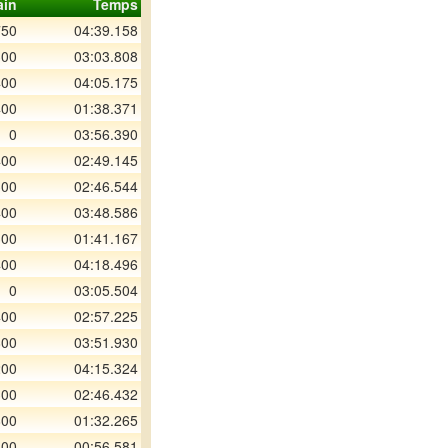
ain
Temps
750
04:39.158
300
03:03.808
400
04:05.175
400
01:38.371
0
03:56.390
400
02:49.145
300
02:46.544
400
03:48.586
300
01:41.167
400
04:18.496
0
03:05.504
400
02:57.225
800
03:51.930
200
04:15.324
300
02:46.432
800
01:32.265
800
00:56.581