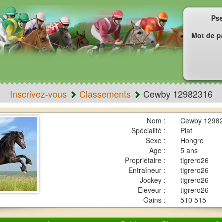
Ps
Mot de p
Inscrivez-vous
Classements
Cewby 12982316
Nom :
Cewby 1298
Spécialité :
Plat
Sexe :
Hongre
Age :
5 ans
Propriétaire :
tigrero26
Entraîneur :
tigrero26
Jockey :
tigrero26
Eleveur :
tigrero26
Gains :
510 515