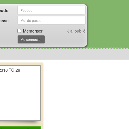
eudo
asse
Mémoriser
J'ai oublié
Me connecter
2316 TG 26