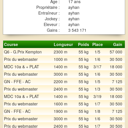
Age :
17 ans
Propriétaire :
ayhan
Entraîneur :
ayhan
Jockey :
ayhan
Eleveur :
ayhan
Gains :
3 543 171
Course
Longueur
Poids
Place
Gain
Q6 - G.Prix Kempton
2300 m
55 kg
1/5
57 000
Prix du webmaster
1000 m
55 kg
1/6
30 500
MDC 10a & + PLAT
1400 m
55 kg
3/17
18 000
Prix du webmaster
3000 m
55 kg
1/6
30 500
GN - FFE - AC
2200 m
55 kg
1/5
7 125
Prix du webmaster
2400 m
55 kg
1/3
30 500
MDC 10a & + PLAT
1400 m
55 kg
3/19
18 000
Prix du webmaster
1600 m
55 kg
1/7
30 500
GN - FFE - AC
1900 m
55 kg
1/8
7 125
Prix du webmaster
3000 m
55 kg
1/6
30 500
Prix du webmaster
2400 m
55 kg
1/7
30 500