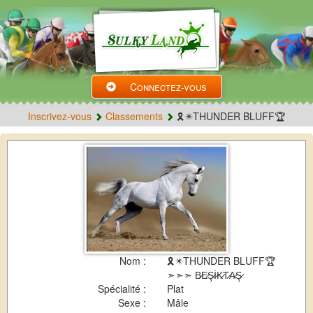
Connectez-vous
Inscrivez-vous
Classements
🎗✴THUNDER BLUFF🏆
Nom :
🎗✴THUNDER BLUFF🏆
➣➣➣ B̷E̷Ş̷İ̷K̷T̷A̷Ş̷
Spécialité :
Plat
Sexe :
Mâle