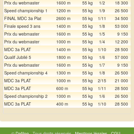
Prix du webmaster
1600 m
55 kg
1/2
18 300
Speed championship 1
1200 m
55 kg
1/9
26 500
FINAL MDC 3a Plat
2600 m
55 kg
1/11
34 500
Finale speed 3 ans
1400 m
55 kg
1/8
53 000
Prix du webmaster
1600 m
55 kg
1/5
9 150
Prix du webmaster
1000 m
55 kg
1/4
12 200
MDC 3a PLAT
1400 m
55 kg
1/10
28 500
Qualif Jubilé 5
1800 m
55 kg
1/6
57 000
Prix du webmaster
1600 m
55 kg
1/7
9 150
Speed championship 4
1300 m
55 kg
1/8
26 500
MDC 3a PLAT
1000 m
55 kg
2/15
21 000
MDC 3a PLAT
600 m
55 kg
1/11
28 500
Speed championship 2
1000 m
55 kg
1/6
26 500
MDC 3a PLAT
400 m
55 kg
1/10
28 500
©
Dafilog
- Tous droits réservés -
Mentions légales
-
CGU
-