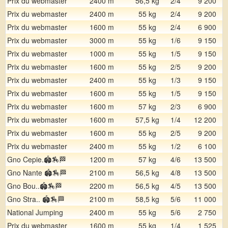
Prix du webmaster
2400 m
56,5 kg
2/4
9 200
Prix du webmaster
2400 m
55 kg
2/4
9 200
Prix du webmaster
1600 m
55 kg
2/4
6 900
Prix du webmaster
3000 m
55 kg
1/6
9 150
Prix du webmaster
1000 m
55 kg
1/5
9 150
Prix du webmaster
1600 m
55 kg
2/5
9 200
Prix du webmaster
2400 m
55 kg
1/3
9 150
Prix du webmaster
1600 m
55 kg
1/5
9 150
Prix du webmaster
1600 m
57 kg
2/3
6 900
Prix du webmaster
1600 m
57,5 kg
1/4
12 200
Prix du webmaster
1600 m
55 kg
2/5
9 200
Prix du webmaster
2400 m
55 kg
1/2
6 100
Gno Cepie.🏟️​🏇​🏁​
1200 m
57 kg
4/6
13 500
Gno Nante 🏟️​🏇​🏁​
2100 m
56,5 kg
4/8
13 500
Gno Bou..​🏟️​🏇​🏁​
2200 m
56,5 kg
4/5
13 500
Gno Stra.. 🏟️​🏇​🏁
2100 m
58,5 kg
5/6
11 000
National Jumping
2400 m
55 kg
5/6
2 750
Prix du webmaster
1600 m
55 kg
1/4
1 525