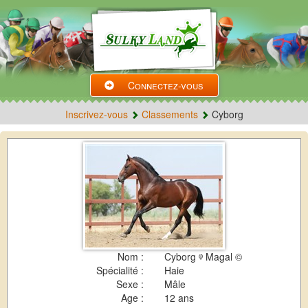
Connectez-vous
Inscrivez-vous
Classements
Cyborg
Nom :
Cyborg ᵠ Magal ©
Spécialité :
Haie
Sexe :
Mâle
Age :
12 ans