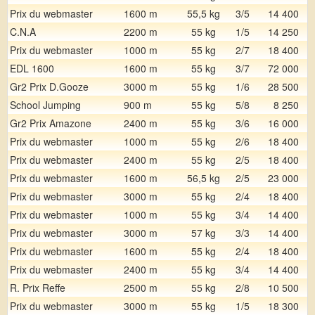
Prix du webmaster
1600 m
55,5 kg
3/5
14 400
C.N.A
2200 m
55 kg
1/5
14 250
Prix du webmaster
1000 m
55 kg
2/7
18 400
EDL 1600
1600 m
55 kg
3/7
72 000
Gr2 Prix D.Gooze
3000 m
55 kg
1/6
28 500
School Jumping
900 m
55 kg
5/8
8 250
Gr2 Prix Amazone
2400 m
55 kg
3/6
16 000
Prix du webmaster
1000 m
55 kg
2/6
18 400
Prix du webmaster
2400 m
55 kg
2/5
18 400
Prix du webmaster
1600 m
56,5 kg
2/5
23 000
Prix du webmaster
3000 m
55 kg
2/4
18 400
Prix du webmaster
1000 m
55 kg
3/4
14 400
Prix du webmaster
3000 m
57 kg
3/3
14 400
Prix du webmaster
1600 m
55 kg
2/4
18 400
Prix du webmaster
2400 m
55 kg
3/4
14 400
R. Prix Reffe
2500 m
55 kg
2/8
10 500
Prix du webmaster
3000 m
55 kg
1/5
18 300