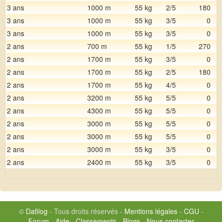
3 ans
1000 m
55 kg
2/5
180
3 ans
1000 m
55 kg
3/5
0
3 ans
1000 m
55 kg
3/5
0
2 ans
700 m
55 kg
1/5
270
2 ans
1700 m
55 kg
3/5
0
2 ans
1700 m
55 kg
2/5
180
2 ans
1700 m
55 kg
4/5
0
2 ans
3200 m
55 kg
5/5
0
2 ans
4300 m
55 kg
5/5
0
2 ans
3000 m
55 kg
5/5
0
2 ans
3000 m
55 kg
5/5
0
2 ans
3000 m
55 kg
3/5
0
2 ans
2400 m
55 kg
3/5
0
©
Dafilog
- Tous droits réservés -
Mentions légales
-
CGU
-
Forum
-
Aide
-
Classements
-
Blogs
-
Nous contacter