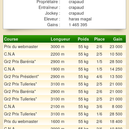
Propriétaire :
crapaud
Entraîneur :
crapaud
Jockey :
crapaud
Eleveur :
haras magal
Gains :
1 465 395
Course
Longueur
Poids
Place
Gain
Prix du webmaster
3000 m
55 kg
2/6
23 000
C.N.A
2200 m
55 kg
2/5
10 500
Gr2 Prix Barénia*
2900 m
55 kg
1/5
28 500
C.N.A
1900 m
55 kg
1/5
14 250
Gr2 Prix Président*
2900 m
55 kg
4/6
13 500
Gr2 Prix Tuileries*
3100 m
55 kg
2/5
21 000
Gr2 Prix Barénia*
2900 m
55 kg
2/6
21 000
Gr2 Prix Tuileries*
3100 m
55 kg
2/5
21 000
C.N.A
2100 m
55 kg
3/6
8 000
Gr2 Prix Tuileries*
3100 m
55 kg
1/6
28 500
Prix du webmaster
1600 m
55 kg
2/6
18 400
C.N.A
2000 m
55 kg
2/6
10 500