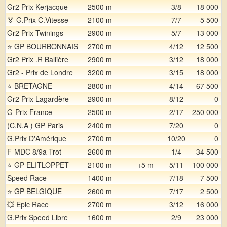
Gr2 Prix Kerjacque
2500 m
3/8
18 000
🏅 G.Prix C.Vitesse
2100 m
7/7
5 500
Gr2 Prix Twinings
2900 m
5/7
13 000
⭐ GP BOURBONNAIS
2700 m
4/12
12 500
Gr2 Prix .R Ballière
2900 m
3/12
18 000
Gr2 - Prix de Londre
3200 m
3/15
18 000
⭐ BRETAGNE
2800 m
4/14
67 500
Gr2 Prix Lagardère
2900 m
8/12
0
G-Prix France
2500 m
2/17
250 000
(C.N.A ) GP Paris
2400 m
7/20
0
G.Prix D'Amérique
2700 m
10/20
0
F-MDC 8/9a Trot
2600 m
1/4
34 500
⭐ GP ELITLOPPET
2100 m
+5 m
5/11
100 000
Speed Race
1400 m
7/18
7 500
⭐ GP BELGIQUE
2600 m
7/17
2 500
💥 Epic Race
2700 m
3/12
16 000
G.Prix Speed Libre
1600 m
2/9
23 000