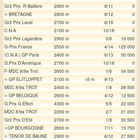
Gr2 Prix .R Ballière
2900 m
8/11
0
⭐ BRETAGNE
2800 m
8/12
0
Gr2 Prix Laval
2700 m
6/18
0
C.N.A
2100 m
10/18
0
Gr2 Prix Lagardère
2900 m
3/8
18 000
G-Prix France
2500 m
4/14
125 000
(C.N.A ) GP Paris
2400 m
6/13
50 000
G.Prix D'Amérique
2700 m
10/18
0
F-MDC 8/9a Trot
2600 m
1/6
34 500
⭐ GP ELITLOPPET
2100 m
+5 m
9/13
0
MDC 8/9a TROT
2400 m
1/8
28 500
⭐ GP BELGIQUE
2600 m
4/12
12 500
G.Prix G.Effort
4300 m
5/5
22 000
MDC 8/9a TROT
2200 m
2/7
21 000
Gr2 Prix D'Eté
2700 m
1/9
30 500
⭐GP BOURGOGNE
2800 m
7/11
13 750
⭐ TENOR DE BAUNE
2900 m
6/12
27 500