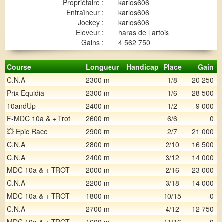
Propriétaire :
karlos606
Entraîneur :
karlos606
Jockey :
karlos606
Eleveur :
haras de l artois
Gains :
4 562 750
Course
Longueur
Handicap
Place
Gain
C.N.A
2300 m
1/8
20 250
Prix Equidia
2300 m
1/6
28 500
10andUp
2400 m
1/2
9 000
F-MDC 10a & + Trot
2600 m
6/6
0
💥 Epic Race
2900 m
2/7
21 000
C.N.A
2800 m
2/10
16 500
C.N.A
2400 m
3/12
14 000
MDC 10a & + TROT
2000 m
2/16
23 000
C.N.A
2200 m
3/18
14 000
MDC 10a & + TROT
1800 m
10/15
0
C.N.A
2700 m
4/12
12 750
MDC 10a & + TROT
1600 m
11/16
0