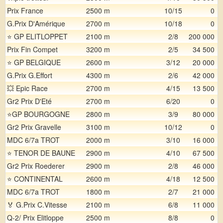
Prix France
2500 m
10/15
0
G.Prix D'Amérique
2700 m
10/18
0
⭐ GP ELITLOPPET
2100 m
2/8
200 000
Prix Fin Compet
3200 m
2/5
34 500
⭐ GP BELGIQUE
2600 m
3/12
20 000
G.Prix G.Effort
4300 m
2/6
42 000
💥 Epic Race
2700 m
4/15
13 500
Gr2 Prix D'Eté
2700 m
6/20
0
⭐GP BOURGOGNE
2800 m
3/9
80 000
Gr2 Prix Gravelle
3100 m
10/12
0
MDC 6/7a TROT
2000 m
3/10
16 000
⭐ TENOR DE BAUNE
2900 m
4/10
67 500
Gr2 Prix Roederer
2900 m
2/8
46 000
⭐ CONTINENTAL
2600 m
4/18
12 500
MDC 6/7a TROT
1800 m
2/7
21 000
🏅 G.Prix C.Vitesse
2100 m
6/8
11 000
Q-2/ Prix Elitloppe
2500 m
8/8
0