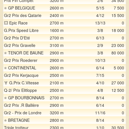
Prix Fin Compet
3200 m
2/6
34 500
⭐ GP BELGIQUE
2600 m
5/15
7 500
Gr2 Prix des Qatarie
2400 m
4/12
15 500
💥 Epic Race
2700 m
13/13
0
G.Prix Speed Libre
1600 m
3/8
18 000
Gr2 Prix D'Eté
2700 m
6/13
0
Gr2 Prix Gravelle
3100 m
2/9
23 000
⭐ TENOR DE BAUNE
2900 m
3/8
80 000
Gr2 Prix Roederer
2900 m
10/13
0
⭐ CONTINENTAL
2600 m
6/14
5 000
Gr2 Prix Kerjacque
2500 m
7/15
0
🏅 G.Prix C.Vitesse
2100 m
4/10
27 000
Q-2/ Prix Elitloppe
2500 m
4/8
12 500
⭐ GP BOURBONNAIS
2700 m
8/14
0
Gr2 Prix .R Ballière
2900 m
6/14
0
Gr2 - Prix de Londre
3200 m
11/16
0
⭐ BRETAGNE
2800 m
8/14
0
Triple trotteur
2300 m
1/10
30 500