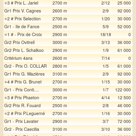
⭐3 # Prix L. Jariel
2700 m
2/12
25 000
Gr1 Prix V. Cagnes
2600 m
2/9
92 000
⭐2 # Prix Selection
2700 m
1/20
30 000
Gr1 - Ile de Fance
2500 m
5/9
52 000
⭐1 # - Prix de Croix
2900 m
18/18
0
Gr2 Prix Ovitrell
3000 m
3/13
36 000
Gr2 Prix L. Schalkoo
2900 m
1/9
61 000
Critérium 4ans
2600 m
7/14
0
Gr2 - Prix O. COLLAR
2800 m
1/5
61 000
Gr1 Prix G. Wazières
3100 m
2/9
92 000
⭐4 # Prix G. Brunet
2700 m
1/15
30 000
Gr1 - Prix Conti....
3000 m
1/7
122 000
⭐3 # Prix Phaeton
2700 m
4/14
12 500
Gr2 Prix R. Fouard
2500 m
2/8
46 000
⭐2 # Prix P.Leguerné
2700 m
1/16
30 000
Gr1 - Prix Lavater
2900 m
3/7
72 000
Gr2 - Prix Caecilia
3100 m
3/10
36 000