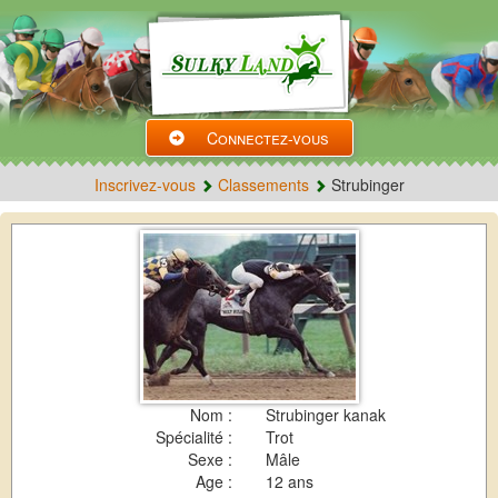
Connectez-vous
Inscrivez-vous
Classements
Strubinger
Nom :
Strubinger kanak
Spécialité :
Trot
Sexe :
Mâle
Age :
12 ans