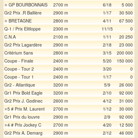
⭐ GP BOURBONNAIS
2700 m
6/18
5 000
Gr2 Prix .R Ballière
2900 m
1/17
30 500
⭐ BRETAGNE
2800 m
4/11
67 500
Q-1 / Prix Elitloppe
2300 m
11/15
0
C.N.A
2100 m
1/11
20 250
Gr2 Prix Lagardère
2900 m
2/18
23 000
Critérium 5ans
2800 m
3/15
200 000
Coupe - Finale
2400 m
5/20
150 000
Coupe - Tour 2
2400 m
3/20
0
Coupe - Tour 1
2400 m
1/17
0
Gr2 - Atlantique
3200 m
5/9
26 000
Gr1 Prix Bold Eagle
3200 m
2/10
92 000
Gr2 Prix J. Godinec
2600 m
4/12
31 000
⭐5 # Prix M. Laurent
2700 m
1/12
30 000
Gr1 Prix du louvre
2900 m
2/9
92 000
⭐4 # Prix Jockey C
2700 m
4/20
12 500
Gr2 Prix A. Demarg
2900 m
2/12
46 000