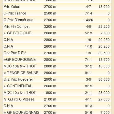
Prix Zeturf
2700 m
4/7
13 500
G-Prix France
2500 m
7/14
0
G.Prix D'Amérique
2700 m
14/20
0
Prix Fin Compet
3200 m
4/9
23 250
⭐ GP BELGIQUE
2600 m
5/13
7 500
C.N.A
2800 m
1/9
20 250
C.N.A
2600 m
1/10
20 250
Gr2 Prix D'Eté
2700 m
1/9
30 500
⭐GP BOURGOGNE
2800 m
7/11
13 750
MDC 10a & + TROT
2000 m
3/12
18 000
⭐ TENOR DE BAUNE
2900 m
9/11
0
Gr2 Prix Roederer
2900 m
3/9
36 000
⭐ CONTINENTAL
2600 m
8/15
0
MDC 10a & + TROT
1800 m
2/11
23 000
🏅 G.Prix C.Vitesse
2100 m
4/11
27 000
C.N.A
2700 m
9/13
0
⭐ GP BOURBONNAIS
2700 m
5/16
7 500