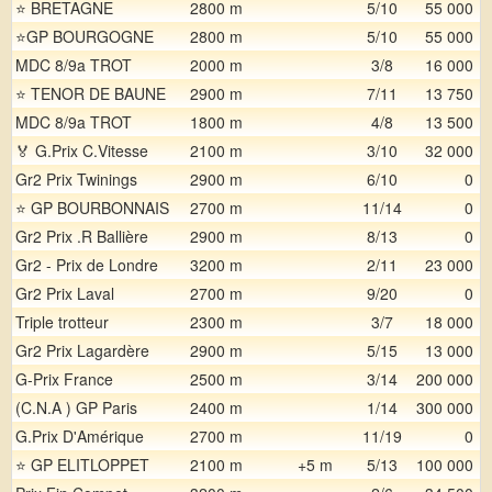
⭐ BRETAGNE
2800 m
5/10
55 000
⭐GP BOURGOGNE
2800 m
5/10
55 000
MDC 8/9a TROT
2000 m
3/8
16 000
⭐ TENOR DE BAUNE
2900 m
7/11
13 750
MDC 8/9a TROT
1800 m
4/8
13 500
🏅 G.Prix C.Vitesse
2100 m
3/10
32 000
Gr2 Prix Twinings
2900 m
6/10
0
⭐ GP BOURBONNAIS
2700 m
11/14
0
Gr2 Prix .R Ballière
2900 m
8/13
0
Gr2 - Prix de Londre
3200 m
2/11
23 000
Gr2 Prix Laval
2700 m
9/20
0
Triple trotteur
2300 m
3/7
18 000
Gr2 Prix Lagardère
2900 m
5/15
13 000
G-Prix France
2500 m
3/14
200 000
(C.N.A ) GP Paris
2400 m
1/14
300 000
G.Prix D'Amérique
2700 m
11/19
0
⭐ GP ELITLOPPET
2100 m
+5 m
5/13
100 000