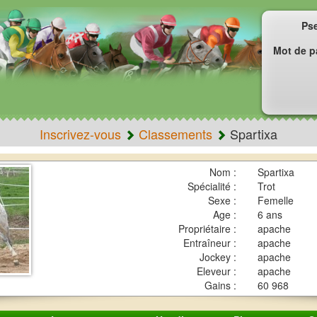
Ps
Mot de p
Inscrivez-vous
Classements
Spartixa
Nom :
Spartixa
Spécialité :
Trot
Sexe :
Femelle
Age :
6 ans
Propriétaire :
apache
Entraîneur :
apache
Jockey :
apache
Eleveur :
apache
Gains :
60 968