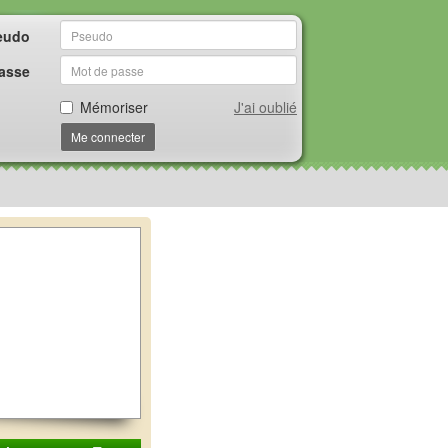
eudo
asse
Mémoriser
J'ai oublié
Me connecter