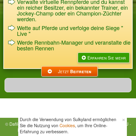
Verwalte virtuelle Rennpferde und du kannst
ein reicher Besitzer, ein bekannter Trainer, ein
Jockey-Champ oder ein Champion-Züchter
werden.
Wette auf Pferde und verfolge deine Siege "
Live "
Werde Rennbahn-Manager und veranstalte die
besten Rennen
Erfahren Sie mehr
Jetzt
Beitreten
×
Durch die Verwendung von Sulkyland ermöglichen
©
Dafilog
- Alle Rechte vorbehalten -
Rechtliche Hinweise
-
CGU
-
Sie die Nutzung von
Cookies
, um Ihre Online-
Forum
-
Hilfe
-
Ranglisten
-
Blogs
-
Uns Kontaktieren
Erfahrung zu verbessern.