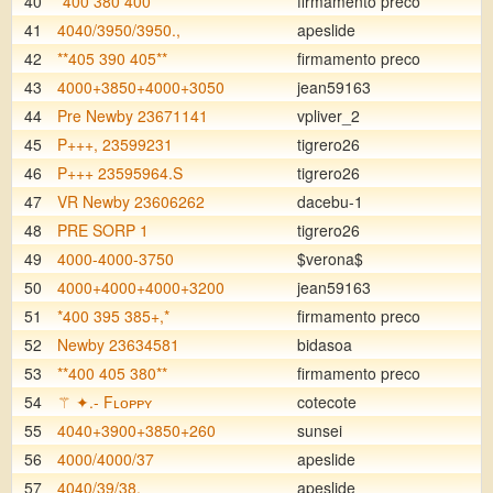
40
*400 380 400*
firmamento preco
41
4040/3950/3950.,
apeslide
42
**405 390 405**
firmamento preco
43
4000+3850+4000+3050
jean59163
44
Pre Newby 23671141
vpliver_2
45
P+++, 23599231
tigrero26
46
P+++ 23595964.S
tigrero26
47
VR Newby 23606262
dacebu-1
48
PRE SORP 1
tigrero26
49
4000-4000-3750
$verona$
50
4000+4000+4000+3200
jean59163
51
*400 395 385+,*
firmamento preco
52
Newby 23634581
bidasoa
53
**400 405 380**
firmamento preco
54
⚚ ✦.- Fʟᴏᴘᴘʏ
cotecote
55
4040+3900+3850+260
sunsei
56
4000/4000/37
apeslide
57
4040/39/38.
apeslide