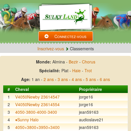
Connectez-vous
Inscrivez-vous
Classements
Monde:
Almina -
Bezir
-
Chorus
Spécialité:
Plat -
Haie
-
Trot
Age:
1 an -
2 ans
-
3 ans
-
4 ans
-
5 ans
-
6 ans
#
Cheval
Propriétaire
1
V4050Newby 23614547
jorge16
2
V4050Newby 23614554
jorge16
3
4050-3800-4000-3400
jean59163
4
♦️Sunny Halo
audioslave21
5
4050+3800+3950+3400
jean59163