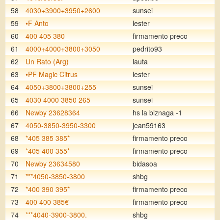
58
4030+3900+3950+2600
sunsei
59
•F Anto
lester
60
400 405 380_
firmamento preco
61
4000+4000+3800+3050
pedrito93
62
Un Rato (Arg)
lauta
63
•PF Magic Citrus
lester
64
4050+3800+3800+255
sunsei
65
4030 4000 3850 265
sunsei
66
Newby 23628364
hs la biznaga -1
67
4050-3850-3950-3300
jean59163
68
*405 385 385*
firmamento preco
69
*405 400 355*
firmamento preco
70
Newby 23634580
bidasoa
71
***4050-3850-3800
shbg
72
*400 390 395*
firmamento preco
73
400 400 385€
firmamento preco
74
***4040-3900-3800.
shbg