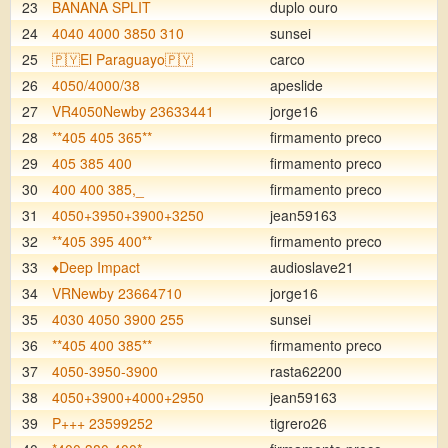
23
BANANA SPLIT
duplo ouro
24
4040 4000 3850 310
sunsei
25
🇵🇾El Paraguayo🇵🇾
carco
26
4050/4000/38
apeslide
27
VR4050Newby 23633441
jorge16
28
**405 405 365**
firmamento preco
29
405 385 400
firmamento preco
30
400 400 385,_
firmamento preco
31
4050+3950+3900+3250
jean59163
32
**405 395 400**
firmamento preco
33
♦️Deep Impact
audioslave21
34
VRNewby 23664710
jorge16
35
4030 4050 3900 255
sunsei
36
**405 400 385**
firmamento preco
37
4050-3950-3900
rasta62200
38
4050+3900+4000+2950
jean59163
39
P+++ 23599252
tigrero26