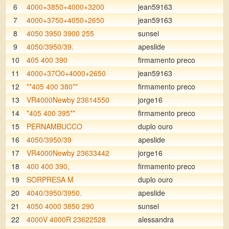
6
4000+3850+4000+3200
jean59163
7
4000+3750+4050+2650
jean59163
8
4050 3950 3900 255
sunsei
9
4050/3950/39.
apeslide
10
405 400 390
firmamento preco
11
4000+37O0+4000+2650
jean59163
12
**405 400 380**
firmamento preco
13
VR4000Newby 23614550
jorge16
14
*405 400 395**
firmamento preco
15
PERNAMBUCCO
duplo ouro
16
4050/3950/39
apeslide
17
VR4000Newby 23633442
jorge16
18
400 400 390,
firmamento preco
19
SORPRESA M
duplo ouro
20
4040/3950/3950.
apeslide
21
4050 4000 3850 290
sunsei
22
4000V 4000R 23622528
alessandra