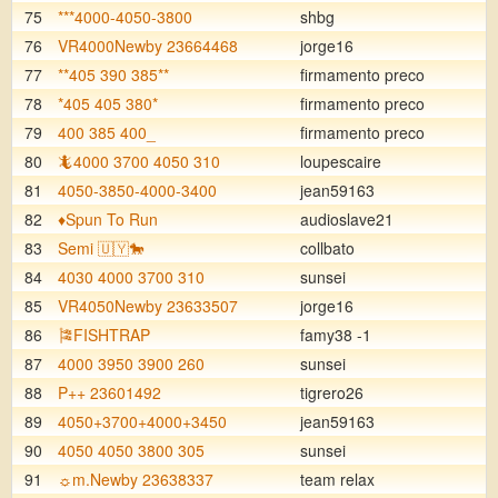
75
***4000-4050-3800
shbg
76
VR4000Newby 23664468
jorge16
77
**405 390 385**
firmamento preco
78
*405 405 380*
firmamento preco
79
400 385 400_
firmamento preco
80
🦎4000 3700 4050 310
loupescaire
81
4050-3850-4000-3400
jean59163
82
♦️Spun To Run
audioslave21
83
Semi 🇺🇾🐎
collbato
84
4030 4000 3700 310
sunsei
85
VR4050Newby 23633507
jorge16
86
🎏FISHTRAP
famy38 -1
87
4000 3950 3900 260
sunsei
88
P++ 23601492
tigrero26
89
4050+3700+4000+3450
jean59163
90
4050 4050 3800 305
sunsei
91
☼m.Newby 23638337
team relax