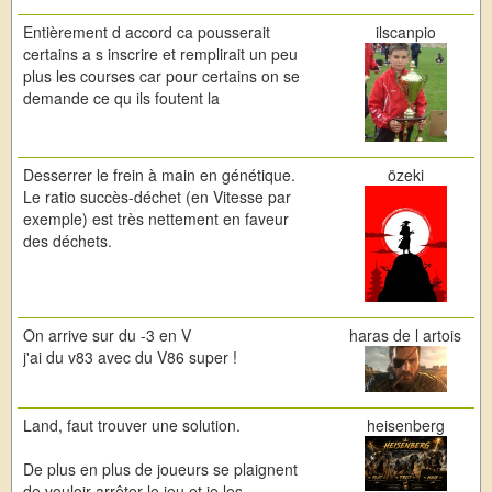
Entièrement d accord ca pousserait
ilscanpio
certains a s inscrire et remplirait un peu
plus les courses car pour certains on se
demande ce qu ils foutent la
Desserrer le frein à main en génétique.
özeki
Le ratio succès-déchet (en Vitesse par
exemple) est très nettement en faveur
des déchets.
On arrive sur du -3 en V
haras de l artois
j'ai du v83 avec du V86 super !
Land, faut trouver une solution.
heisenberg
De plus en plus de joueurs se plaignent
de vouloir arrêter le jeu et je les