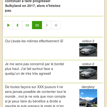
continuer à faire progresser
Sulkyland en 2017, alors n'hésitez
pas.
38
39
Oui j'avais les mêmes effectivement 🤣
voleur-2
Je me sens pas concerné par le bordel
voleur-2
plus haut. J'ai fait surtout face a
quelqu'un de très très agressif
De toutes façons sur XXX joueurs il ne
danyboy
sera jamais possible de contenter tout le
monde , moi je ne vois que mon compte
si je peux faire du bénéfice a droite a
gauche je suis preneur le reste je m'en