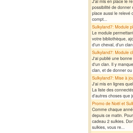
J'ai mis en place le r
possibilité de donner 
place aussi le relevé 
compt...
Sulkyland7: Module p
Le module permettant 
votre bibliothèque, aj
d'un cheval, d'un clan
Sulkyland7: Module c
J'ai publié une bonne 
d'un clan. Il y manque
clan, et de donner ou
Sulkyland7: Mise à jo
J'ai mis en lignes qu
La liste des connectés
d'autres choses que ju
Promo de Noël et Sul
Comme chaque année 
depuis ce matin. Pou
cadeau 2 sulkies. Do
sulkies, vous re...