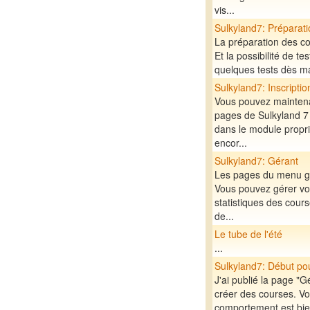
vis...
Sulkyland7: Préparati
La préparation des co
Et la possibilité de te
quelques tests dès ma
Sulkyland7: Inscripti
Vous pouvez maintena
pages de Sulkyland 7 
dans le module proprié
encor...
Sulkyland7: Gérant
Les pages du menu gé
Vous pouvez gérer votr
statistiques des cours
de...
Le tube de l'été
...
Sulkyland7: Début pou
J'ai publié la page "
créer des courses. Vo
comportement est bien