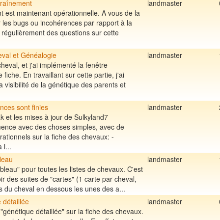
traînement
landmaster
t est maintenant opérationnelle. A vous de la
r les bugs ou incohérences par rapport à la
 régulièrement des questions sur cette
eval et Généalogie
landmaster
cheval, et j'ai implémenté la fenêtre
iche. En travaillant sur cette partie, j'ai
 visibilité de la génétique des parents et
ces sont finies
landmaster
eak et les mises à jour de Sulkyland7
ence avec des choses simples, avec de
tionnels sur la fiche des chevaux: -
l...
leau
landmaster
ableau" pour toutes les listes de chevaux. C'est
oir des suites de "cartes" (1 carte par cheval,
ns du cheval en dessous les unes des a...
 détaillée
landmaster
e "génétique détaillée" sur la fiche des chevaux.