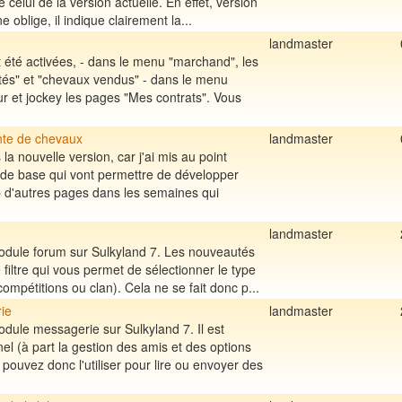
de celui de la version actuelle. En effet, version
oblige, il indique clairement la...
landmaster
 été activées, - dans le menu "marchand", les
és" et "chevaux vendus" - dans le menu
ur et jockey les pages "Mes contrats". Vous
nte de chevaux
landmaster
a nouvelle version, car j'ai mis au point
de base qui vont permettre de développer
d'autres pages dans les semaines qui
landmaster
module forum sur Sulkyland 7. Les nouveautés
filtre qui vous permet de sélectionner le type
ompétitions ou clan). Cela ne se fait donc p...
ie
landmaster
odule messagerie sur Sulkyland 7. Il est
el (à part la gestion des amis et des options
pouvez donc l'utiliser pour lire ou envoyer des