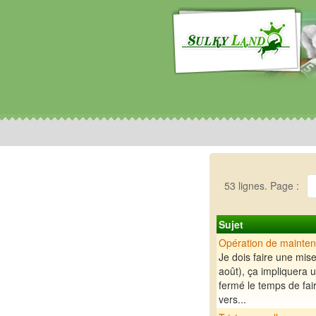
53 lignes. Page :
Sujet
Opération de mainte
Je dois faire une mis
août), ça impliquera 
fermé le temps de fai
vers...