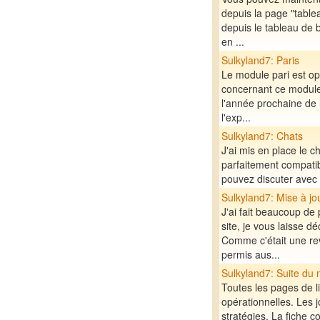
depuis la page "tablea
depuis le tableau de 
en ...
Sulkyland7: Paris
Le module pari est opé
concernant ce module,
l'année prochaine de 
l'exp...
Sulkyland7: Chats
J'ai mis en place le c
parfaitement compatib
pouvez discuter avec d
Sulkyland7: Mise à jo
J'ai fait beaucoup de 
site, je vous laisse
Comme c'était une re
permis aus...
Sulkyland7: Suite du
Toutes les pages de l
opérationnelles. Les j
stratégies. La fiche c