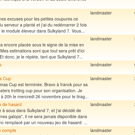
landmaster
mes excuses pour les petites coupures ce
du serveur a planté et j'ai du redémarrer 2 fois
llé le module éleveur dans Sulkyland 7. Vous...
landmaster
a encore placée sous le signe de la mise en
Mes estimations sont que tout sera prêt d'ici
Et donc, je le répète, tant que Sulkyland 7...
s
landmaster
s Cup
landmaster
mas Cup est terminée. Bravo à franck pour sa
asters trotting cup pour son organisation. Je
t à 20h le mercredi 26 novembre pour le tirag...
ux de hasard
landmaster
e à sous dans Sulkyland 7, et j'ai décidé de
mes galops", il ne sera jamais disponible dans
donc remplacé par un nouveau jeu de hasard: ...
e compte
landmaster