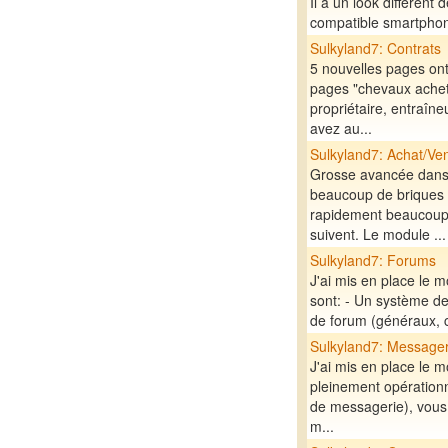
Il a un look différent 
compatible smartphone 
Sulkyland7: Contrats
5 nouvelles pages ont
pages "chevaux achet
propriétaire, entraîne
avez au...
Sulkyland7: Achat/Ve
Grosse avancée dans l
beaucoup de briques 
rapidement beaucoup 
suivent. Le module ...
Sulkyland7: Forums
J'ai mis en place le 
sont: - Un système de 
de forum (généraux, c
Sulkyland7: Messager
J'ai mis en place le m
pleinement opérationn
de messagerie), vous 
m...