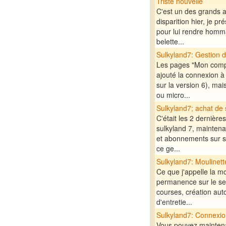
Triste nouvelle
C'est un des grands an
disparition hier, je p
pour lui rendre homma
belette...
Sulkyland7: Gestion 
Les pages "Mon compt
ajouté la connexion 
sur la version 6), ma
ou micro...
Sulkyland7; achat de
C'était les 2 dernièr
sulkyland 7, maintenan
et abonnements sur su
ce ge...
Sulkyland7: Moulinett
Ce que j'appelle la m
permanence sur le ser
courses, création aut
d'entretie...
Sulkyland7: Connexio
Vous pouvez maintena