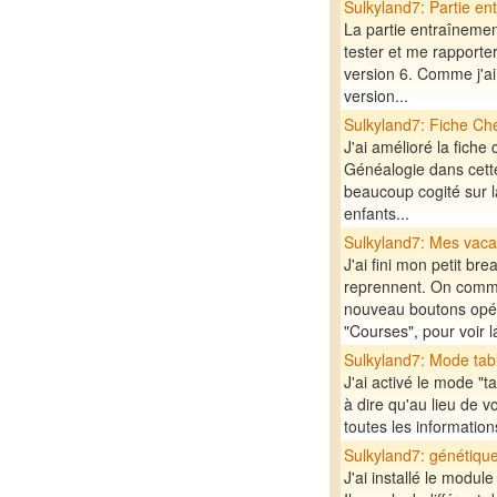
Sulkyland7: Partie en
La partie entraînemen
tester et me rapporte
version 6. Comme j'ai
version...
Sulkyland7: Fiche Ch
J'ai amélioré la fiche 
Généalogie dans cette f
beaucoup cogité sur la
enfants...
Sulkyland7: Mes vacan
J'ai fini mon petit br
reprennent. On comm
nouveau boutons opéra
"Courses", pour voir la 
Sulkyland7: Mode tab
J'ai activé le mode "t
à dire qu'au lieu de v
toutes les informatio
Sulkyland7: génétique
J'ai installé le modul