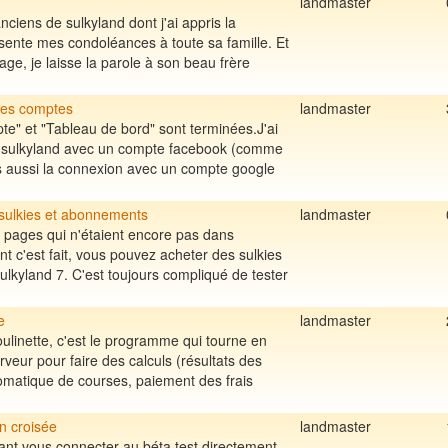
landmaster
ciens de sulkyland dont j'ai appris la
résente mes condoléances à toute sa famille. Et
ge, je laisse la parole à son beau frère
des comptes
landmaster
e" et "Tableau de bord" sont terminées.J'ai
à sulkyland avec un compte facebook (comme
is aussi la connexion avec un compte google
 sulkies et abonnements
landmaster
es pages qui n'étaient encore pas dans
t c'est fait, vous pouvez acheter des sulkies
lkyland 7. C'est toujours compliqué de tester
e
landmaster
oulinette, c'est le programme qui tourne en
veur pour faire des calculs (résultats des
omatique de courses, paiement des frais
n croisée
landmaster
nt vous connecter au béta test directement