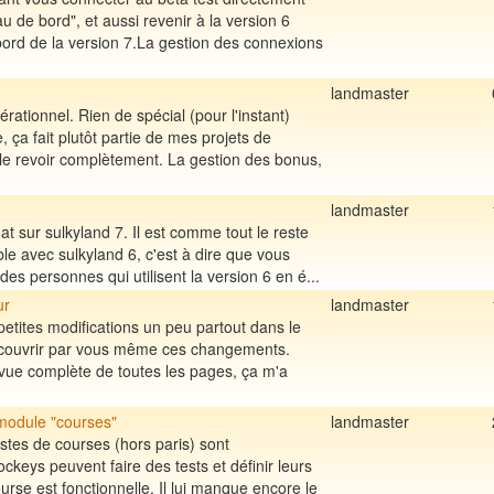
u de bord", et aussi revenir à la version 6
bord de la version 7.La gestion des connexions
landmaster
rationnel. Rien de spécial (pour l'instant)
 ça fait plutôt partie de mes projets de
le revoir complètement. La gestion des bonus,
landmaster
hat sur sulkyland 7. Il est comme tout le reste
le avec sulkyland 6, c'est à dire que vous
es personnes qui utilisent la version 6 en é...
ur
landmaster
petites modifications un peu partout dans le
 découvrir par vous même ces changements.
vue complète de toutes les pages, ça m'a
 module "courses"
landmaster
istes de courses (hors paris) sont
ockeys peuvent faire des tests et définir leurs
ourse est fonctionnelle. Il lui manque encore le